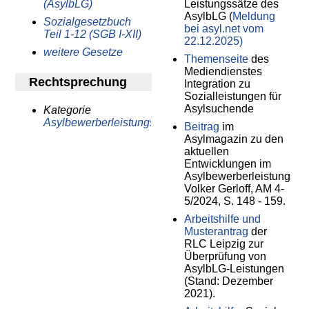
(AsylbLG)
Leistungssätze des
AsylbLG (
Meldung
Sozialgesetzbuch
bei asyl.net vom
Teil 1-12 (SGB I-XII)
22.12.2025)
weitere Gesetze
Themenseite
des
Mediendienstes
Rechtsprechung
Integration zu
Sozialleistungen für
Asylsuchende
Kategorie
Asylbewerberleistungsgesetz
Beitrag
im
Asylmagazin zu den
aktuellen
Entwicklungen im
Asylbewerberleistungsge
Volker Gerloff, AM 4-
5/2024, S. 148 - 159.
Arbeitshilfe und
Musterantrag
der
RLC Leipzig zur
Überprüfung von
AsylbLG-Leistungen
(Stand: Dezember
2021).