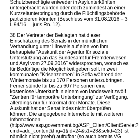
Schutzberechtigte entweder in Asylunterkünften
untergebracht würden oder doch zumindest an einer
Kurzzeitunterbringung durch die Flüchtlingsbehörde
partizipieren könnten (Beschluss vom 31.08.2016 – 3
L 94/16 –, juris Rn. 12).
38 Der Vertreter der Beklagten hat dieser
Einschätzung des Senats in der mündlichen
Verhandlung unter Hinweis auf eine von ihm
behauptete "Auskunft der Agentur für soziale
Unterstützung an das Bundesamt für Fremdenwesen
und Asyl vom 27.09.2016" widersprochen, wonach es
für Bedürftige die Möglichkeit geben soll, in zwei
kommunalen "Krisenzentren" in Sofia während der
Wintermonate bis zu 170 Personen unterzubringen.
Ferner stünde für bis zu 607 Personen eine
kostenlose Unterkunft in einem von landesweit zwölf
"Zentren für temporäre Unterbringung" zur Verfügung,
allerdings nur für maximal drei Monate. Diese
Auskunft hat der Senat indes nicht überprüfen
können. Die angegebene Internetseite mit weiteren
Informationen
(http://www.asp.government.bg/ASP_Client/ClientServlet?
cmd=add_content&lng=1§id=24&s1=23&selid=23) ist
nämlich nicht (mehr) aufrufbar (so auch bereits VG