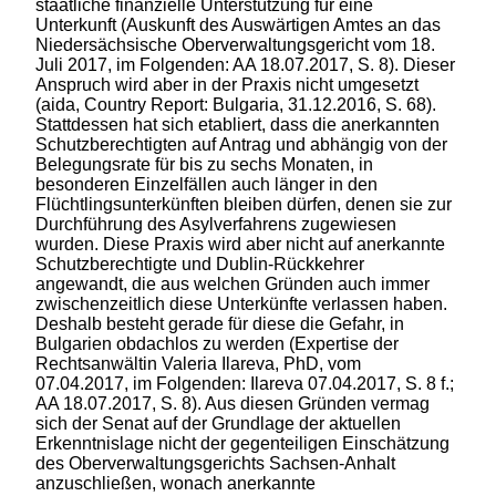
staatliche finanzielle Unterstützung für eine
Unterkunft (Auskunft des Auswärtigen Amtes an das
Niedersächsische Oberverwaltungsgericht vom 18.
Juli 2017, im Folgenden: AA 18.07.2017, S. 8). Dieser
Anspruch wird aber in der Praxis nicht umgesetzt
(aida, Country Report: Bulgaria, 31.12.2016, S. 68).
Stattdessen hat sich etabliert, dass die anerkannten
Schutzberechtigten auf Antrag und abhängig von der
Belegungsrate für bis zu sechs Monaten, in
besonderen Einzelfällen auch länger in den
Flüchtlingsunterkünften bleiben dürfen, denen sie zur
Durchführung des Asylverfahrens zugewiesen
wurden. Diese Praxis wird aber nicht auf anerkannte
Schutzberechtigte und Dublin-Rückkehrer
angewandt, die aus welchen Gründen auch immer
zwischenzeitlich diese Unterkünfte verlassen haben.
Deshalb besteht gerade für diese die Gefahr, in
Bulgarien obdachlos zu werden (Expertise der
Rechtsanwältin Valeria Ilareva, PhD, vom
07.04.2017, im Folgenden: Ilareva 07.04.2017, S. 8 f.;
AA 18.07.2017, S. 8). Aus diesen Gründen vermag
sich der Senat auf der Grundlage der aktuellen
Erkenntnislage nicht der gegenteiligen Einschätzung
des Oberverwaltungsgerichts Sachsen-Anhalt
anzuschließen, wonach anerkannte