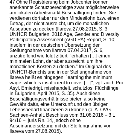
47 Ohne Registrierung beim Jobcenter können
anerkannte Schutzberechtigte zwar möglicherweise
am lokalen Arbeitsmarkt Beschäftigung finden. Sie
verdienen dort aber nur den Mindestlohn bzw. einen
Betrag, der nicht ausreicht, um die monatlichen
Ausgaben zu decken (Ilareva 27.08.2015, S. 3;
UNHCR Bulgarien, 2016 Age, Gender and Diversity
Participatory Assessment (AGD PA) Report, S. 10;
insofern in der deutschen Übersetzung der
Stellungnahme von Ilareva 07.04.2017, S. 6,
unzutreffend wie folgt zitiert: "erhalten […] einen
minimalen Lohn, der aber ausreicht, um ihre
monatlichen Kosten zu decken." Im Original des
UNHCR-Berichts und in der Stellungnahme von
Ilareva heißt es hingegen: "earning the minimum
wage, which is insufficient to cover […]"; vgl. auch Pro
Asyl, Erniedrigt, misshandelt, schutzlos: Flüchtlinge
in Bulgarien, April 2015, S. 35). Auch diese
Beschäftigungsverhältnisse bieten also keine
Gewähr dafür, eine Unterkunft und den übrigen
Lebensbedarf finanzieren zu können (a. A. OVG
Sachsen-Anhalt, Beschluss vom 31.08.2016 – 3 L
94/16 –, juris Rn. 14, jedoch ohne
Auseinandersetzung mit der Stellungnahme von
Ilareva vom 27.08.2015).