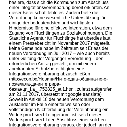
basiere, dass sich die Kommunen zum Abschluss
einer Integrationsvereinbarung bereit erklärten. An
dieser Bereitschaft fehle es. Zudem biete die
Verordnung keine wesentliche Unterstützung für
einige der bedeutendsten und wichtigsten
Hindernisse für eine effektive Integration, etwa dem
Zugang von Flüchtlingen zu Sozialwohnungen. Die
Staatliche Agentur für Flüchtlinge hat überdies laut
einem Pressebericht im November 2017 mitgeteilt,
keine Gemeinde habe im Zeitraum seit Erlass der
neuen Verordnung im Juli 2017 – wie auch bereits
unter Geltung der Vorgänger-Verordnung – den
erforderlichen Antrag gestellt, um mit einem
anerkannten Schutzberechtigten eine
Integrationsvereinbarung abzuschließen
(http://econ.bg/Новини/Нито-една-община-не-е-
пожелала-да-интегрира-
бежанци_l.a_i.752825_at.1.html, zuletzt aufgerufen
am 21.11.2017, übersetzt mit google translate).
Soweit in Artikel 18 der neuen Verordnung dem
Ausländer im Falle einer teilweisen oder
vollständigen Nichterfüllung der Vereinbarung ein
Widerspruchsrecht eingeräumt ist, setzt dieses
Widerspruchsrecht den Abschluss einer solchen
Integrationsvereinbarung voraus, der jedoch an der