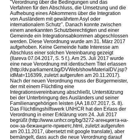
"Verordnung über die Bedingungen und das
Verfahren für den Abschluss, die Umsetzung und die
Aufhebung eines Abkommens über die Integration
von Ausländern mit gewährtem Asyl oder
internationalem Schutz". Danach konnte zwischen
einem anerkannten Schutzberechtigten und einer
Gemeinde ein Integrationsabkommen abgeschlossen
werden. Diese Verordnung wurde am 31. März 2017
aufgehoben. Keine Gemeinde hatte Interesse am
Abschluss einer solchen Vereinbarung gezeigt
(Ilareva 07.04.2017, S. 5 f.). Am 25. Juli 2017 wurde
eine neue Verordnung mit identischem Titel erlassen
(http://dv.parliament.bg/DVWeb/showMaterialDV.jsp?
idMat=116399, zuletzt aufgerufen am 20.11.2017).
Nach der neuen Verordnung muss der Bürgermeister,
der mit einem Flüchtling eine
Integrationsvereinbarung abschließt, Unterstützung
bei der Unterbringung des Ausländers und seiner
Familienangehörigen leisten (AA 18.07.2017, S. 8).
Das Flüchtlingshilfswerk UNHCR hat den Erlass der
Verordnung in einer Erklärung vom 24. Juli 2017
begrüßt (http://www.unhcr.org/bg/3272-агенцията-на-
оон-за-бежанците-приветс.html, zuletzt aufgerufen
am 20.11.2017, übersetzt mit google translate), aber
bemängelt, dass auch die neue Verordnung darauf