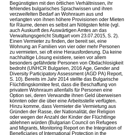
Begünstigten mit den örtlichen Verhältnissen, ihr
fehlendes bulgarisches Sprachwissen und ihren
verzweifelten Bedarf an Wohnraum aus und
verlangten von ihnen höhere Provisionen oder Mieten
für Räume, denen es selbst am Nötigsten fehle (vgl.
auch Auskunft des Auswärtigen Amtes an das
Verwaltungsgericht Stuttgart vom 23.07.2015, S. 2).
Einen Vermieter zu finden, der bereit sei, eine
Wohnung an Familien von vier oder mehr Personen
zu vermieten, sei oft eine Herausforderung. Da keine
nachhaltige Lösung existiere, seien vor allem
besonders gefährdete Personen von Obdachlosigkeit
bedroht (UNHCR Bulgarien, 2016 Age, Gender and
Diversity Participatory Assessment (AGD PA) Report,
S. 10). Bereits im Jahr 2014 stellte das Bulgarische
Flüchtlingskomitee fest, dass die Beschaffung von
privatem Wohnraum allenfalls für Personen eine
Option sei, deren Verwandte ihnen Geld überweisen
könnten oder die über eine Arbeitsstelle verfügten.
Hinzu komme, dass Vermieter die Vermietung aus
Gründen der Rasse, der Nationalität, der Religion
oder wegen der Anzahl der Kinder der Flüchtlinge
ablehnen würden (Bulgarian Council on Refugees
and Migrants, Monitoring Report on the Integration of
Beneficiaries of International Protection in the