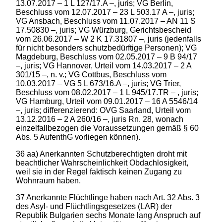
13.07.2017 – 1 L 127/17.A –, juris; VG Berlin,
Beschluss vom 12.07.2017 – 23 L 503.17 A –, juris;
VG Ansbach, Beschluss vom 11.07.2017 – AN 11 S
17.50830 –, juris; VG Würzburg, Gerichtsbescheid
vom 26.06.2017 – W 2 K 17.31807 –, juris (jedenfalls
für nicht besonders schutzbedürftige Personen); VG
Magdeburg, Beschluss vom 02.05.2017 – 9 B 94/17
–, juris; VG Hannover, Urteil vom 14.03.2017 – 2 A
301/15 –, n. v.; VG Cottbus, Beschluss vom
10.03.2017 – VG 5 L 673/16.A –, juris; VG Trier,
Beschluss vom 08.02.2017 – 1 L 945/17.TR – , juris;
VG Hamburg, Urteil vom 09.01.2017 – 16 A 5546/14
–, juris; differenzierend: OVG Saarland, Urteil vom
13.12.2016 – 2 A 260/16 –, juris Rn. 28, wonach
einzelfallbezogen die Voraussetzungen gemäß § 60
Abs. 5 AufenthG vorliegen können).
36 aa) Anerkannten Schutzberechtigten droht mit
beachtlicher Wahrscheinlichkeit Obdachlosigkeit,
weil sie in der Regel faktisch keinen Zugang zu
Wohnraum haben.
37 Anerkannte Flüchtlinge haben nach Art. 32 Abs. 3
des Asyl- und Flüchtlingsgesetzes (LAR) der
Republik Bulgarien sechs Monate lang Anspruch auf