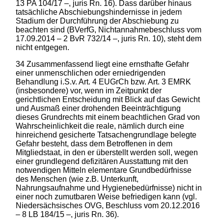
13 PA 104/17 –, juris Rn. 16). Dass darüber hinaus
tatsächliche Abschiebungshindernisse in jedem
Stadium der Durchführung der Abschiebung zu
beachten sind (BVerfG, Nichtannahmebeschluss vom
17.09.2014 – 2 BvR 732/14 –, juris Rn. 10), steht dem
nicht entgegen.
34 Zusammenfassend liegt eine ernsthafte Gefahr
einer unmenschlichen oder erniedrigenden
Behandlung i.S.v. Art. 4 EUGrCh bzw. Art. 3 EMRK
(insbesondere) vor, wenn im Zeitpunkt der
gerichtlichen Entscheidung mit Blick auf das Gewicht
und Ausmaß einer drohenden Beeinträchtigung
dieses Grundrechts mit einem beachtlichen Grad von
Wahrscheinlichkeit die reale, nämlich durch eine
hinreichend gesicherte Tatsachengrundlage belegte
Gefahr besteht, dass dem Betroffenen in dem
Mitgliedstaat, in den er überstellt werden soll, wegen
einer grundlegend defizitären Ausstattung mit den
notwendigen Mitteln elementare Grundbedürfnisse
des Menschen (wie z.B. Unterkunft,
Nahrungsaufnahme und Hygienebedürfnisse) nicht in
einer noch zumutbaren Weise befriedigen kann (vgl.
Niedersächsisches OVG, Beschluss vom 20.12.2016
– 8 LB 184/15 –, juris Rn. 36).