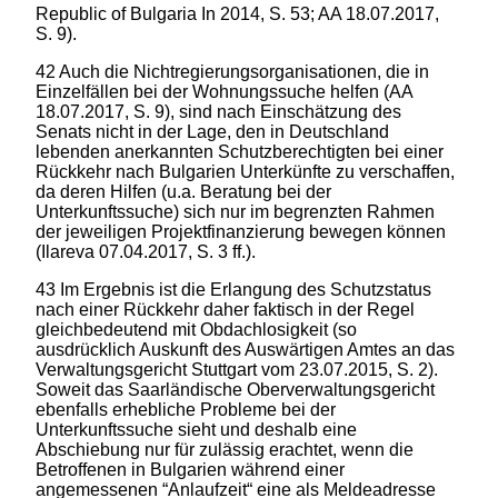
Republic of Bulgaria In 2014, S. 53; AA 18.07.2017,
S. 9).
42 Auch die Nichtregierungsorganisationen, die in
Einzelfällen bei der Wohnungssuche helfen (AA
18.07.2017, S. 9), sind nach Einschätzung des
Senats nicht in der Lage, den in Deutschland
lebenden anerkannten Schutzberechtigten bei einer
Rückkehr nach Bulgarien Unterkünfte zu verschaffen,
da deren Hilfen (u.a. Beratung bei der
Unterkunftssuche) sich nur im begrenzten Rahmen
der jeweiligen Projektfinanzierung bewegen können
(Ilareva 07.04.2017, S. 3 ff.).
43 Im Ergebnis ist die Erlangung des Schutzstatus
nach einer Rückkehr daher faktisch in der Regel
gleichbedeutend mit Obdachlosigkeit (so
ausdrücklich Auskunft des Auswärtigen Amtes an das
Verwaltungsgericht Stuttgart vom 23.07.2015, S. 2).
Soweit das Saarländische Oberverwaltungsgericht
ebenfalls erhebliche Probleme bei der
Unterkunftssuche sieht und deshalb eine
Abschiebung nur für zulässig erachtet, wenn die
Betroffenen in Bulgarien während einer
angemessenen “Anlaufzeit“ eine als Meldeadresse