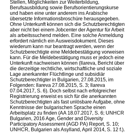
Stellen, Möglichkeiten zur Weiterbildung,
Berufsausbildung sowie Berufsorientierungskurse
und haben eine unter anderem ins Arabische
übersetzte Informationsbroschüre herausgegeben.
Ohne Unterkunft können sich die Schutzberechtigten
aber nicht bei einem Jobcenter der Agentur für Arbeit
als arbeitssuchend melden. Eine solche Anmeldung
erfordert nämlich ein Ausweisdokument. Dieses
wiederum kann nur beantragt werden, wenn der
Schutzberechtigte eine Meldebestätigung vorweisen
kann. Für die Meldebestätigung muss er jedoch eine
Unterkunft nachweisen können (Ilareva, Bericht über
die derzeitige rechtliche, wirtschaftliche und soziale
Lage anerkannter Flüchtlinge und subsidiär
Schutzberechtigter in Bulgarien, 27.08.2015, im
Folgenden: Ilareva 27.08.2015, S. 3; Ilareva
07.04.2017, S. 6). Doch selbst nach erfolgreicher
Registrierung erweist es sich für die anerkannten
Schutzberechtigten als fast unlösbare Aufgabe, ohne
Kenntnisse der bulgarischen Sprache einen
Arbeitsplatz zu finden (AA 18.07.2017, S. 6; UNHCR
Bulgarien, 2016 Age, Gender and Diversity
Participatory Assessment (AGD PA) Report, S. 10;
UNHCR, Bulgarien als Asylland, April 2014, S. 12 f.).