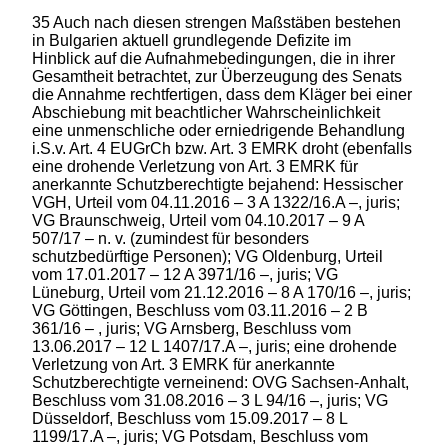
35 Auch nach diesen strengen Maßstäben bestehen
in Bulgarien aktuell grundlegende Defizite im
Hinblick auf die Aufnahmebedingungen, die in ihrer
Gesamtheit betrachtet, zur Überzeugung des Senats
die Annahme rechtfertigen, dass dem Kläger bei einer
Abschiebung mit beachtlicher Wahrscheinlichkeit
eine unmenschliche oder erniedrigende Behandlung
i.S.v. Art. 4 EUGrCh bzw. Art. 3 EMRK droht (ebenfalls
eine drohende Verletzung von Art. 3 EMRK für
anerkannte Schutzberechtigte bejahend: Hessischer
VGH, Urteil vom 04.11.2016 – 3 A 1322/16.A –, juris;
VG Braunschweig, Urteil vom 04.10.2017 – 9 A
507/17 – n. v. (zumindest für besonders
schutzbedürftige Personen); VG Oldenburg, Urteil
vom 17.01.2017 – 12 A 3971/16 –, juris; VG
Lüneburg, Urteil vom 21.12.2016 – 8 A 170/16 –, juris;
VG Göttingen, Beschluss vom 03.11.2016 – 2 B
361/16 – , juris; VG Arnsberg, Beschluss vom
13.06.2017 – 12 L 1407/17.A –, juris; eine drohende
Verletzung von Art. 3 EMRK für anerkannte
Schutzberechtigte verneinend: OVG Sachsen-Anhalt,
Beschluss vom 31.08.2016 – 3 L 94/16 –, juris; VG
Düsseldorf, Beschluss vom 15.09.2017 – 8 L
1199/17.A –, juris; VG Potsdam, Beschluss vom