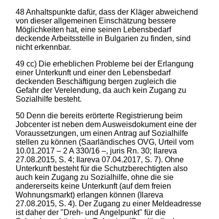
48 Anhaltspunkte dafür, dass der Kläger abweichend
von dieser allgemeinen Einschätzung bessere
Möglichkeiten hat, eine seinen Lebensbedarf
deckende Arbeitsstelle in Bulgarien zu finden, sind
nicht erkennbar.
49 cc) Die erheblichen Probleme bei der Erlangung
einer Unterkunft und einer den Lebensbedarf
deckenden Beschäftigung bergen zugleich die
Gefahr der Verelendung, da auch kein Zugang zu
Sozialhilfe besteht.
50 Denn die bereits erörterte Registrierung beim
Jobcenter ist neben dem Ausweisdokument eine der
Voraussetzungen, um einen Antrag auf Sozialhilfe
stellen zu können (Saarländisches OVG, Urteil vom
10.01.2017 – 2 A 330/16 –, juris Rn. 30; Ilareva
27.08.2015, S. 4; Ilareva 07.04.2017, S. 7). Ohne
Unterkunft besteht für die Schutzberechtigten also
auch kein Zugang zu Sozialhilfe, ohne die sie
andererseits keine Unterkunft (auf dem freien
Wohnungsmarkt) erlangen können (Ilareva
27.08.2015, S. 4). Der Zugang zu einer Meldeadresse
ist daher der "Dreh- und Angelpunkt" für die