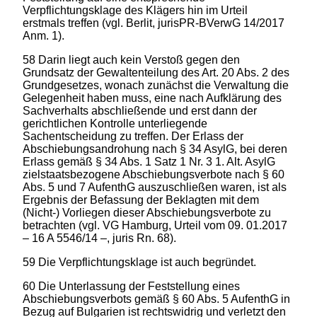
Verpflichtungsklage des Klägers hin im Urteil
erstmals treffen (vgl. Berlit, jurisPR-BVerwG 14/2017
Anm. 1).
58 Darin liegt auch kein Verstoß gegen den
Grundsatz der Gewaltenteilung des Art. 20 Abs. 2 des
Grundgesetzes, wonach zunächst die Verwaltung die
Gelegenheit haben muss, eine nach Aufklärung des
Sachverhalts abschließende und erst dann der
gerichtlichen Kontrolle unterliegende
Sachentscheidung zu treffen. Der Erlass der
Abschiebungsandrohung nach § 34 AsylG, bei deren
Erlass gemäß § 34 Abs. 1 Satz 1 Nr. 3 1. Alt. AsylG
zielstaatsbezogene Abschiebungsverbote nach § 60
Abs. 5 und 7 AufenthG auszuschließen waren, ist als
Ergebnis der Befassung der Beklagten mit dem
(Nicht-) Vorliegen dieser Abschiebungsverbote zu
betrachten (vgl. VG Hamburg, Urteil vom 09. 01.2017
– 16 A 5546/14 –, juris Rn. 68).
59 Die Verpflichtungsklage ist auch begründet.
60 Die Unterlassung der Feststellung eines
Abschiebungsverbots gemäß § 60 Abs. 5 AufenthG in
Bezug auf Bulgarien ist rechtswidrig und verletzt den