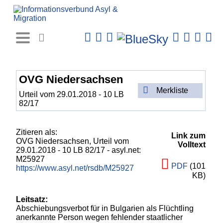
Rechtsprechungs-
Datenbank
OVG Niedersachsen
Merkliste
Urteil vom 29.01.2018 - 10 LB
82/17
Zitieren als:
Link zum
OVG Niedersachsen,
Urteil vom
Volltext
29.01.2018 - 10 LB 82/17
- asyl.net:
M25927
PDF
(101
https://www.asyl.net/rsdb/M25927
KB)
Leitsatz:
Abschiebungsverbot für in Bulgarien als Flüchtling
anerkannte Person wegen fehlender staatlicher