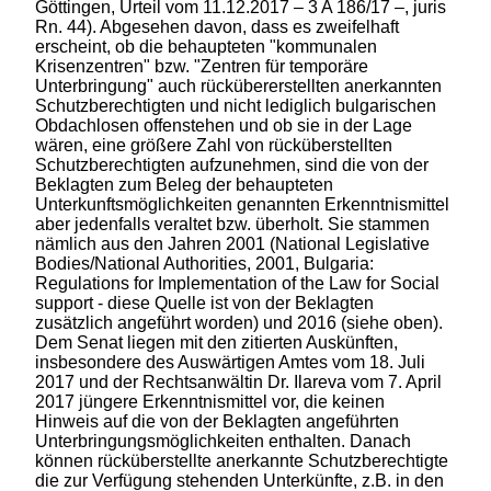
Göttingen, Urteil vom 11.12.2017 – 3 A 186/17 –, juris
Rn. 44). Abgesehen davon, dass es zweifelhaft
erscheint, ob die behaupteten "kommunalen
Krisenzentren" bzw. "Zentren für temporäre
Unterbringung" auch rückübererstellten anerkannten
Schutzberechtigten und nicht lediglich bulgarischen
Obdachlosen offenstehen und ob sie in der Lage
wären, eine größere Zahl von rücküberstellten
Schutzberechtigten aufzunehmen, sind die von der
Beklagten zum Beleg der behaupteten
Unterkunftsmöglichkeiten genannten Erkenntnismittel
aber jedenfalls veraltet bzw. überholt. Sie stammen
nämlich aus den Jahren 2001 (National Legislative
Bodies/National Authorities, 2001, Bulgaria:
Regulations for Implementation of the Law for Social
support - diese Quelle ist von der Beklagten
zusätzlich angeführt worden) und 2016 (siehe oben).
Dem Senat liegen mit den zitierten Auskünften,
insbesondere des Auswärtigen Amtes vom 18. Juli
2017 und der Rechtsanwältin Dr. Ilareva vom 7. April
2017 jüngere Erkenntnismittel vor, die keinen
Hinweis auf die von der Beklagten angeführten
Unterbringungsmöglichkeiten enthalten. Danach
können rücküberstellte anerkannte Schutzberechtigte
die zur Verfügung stehenden Unterkünfte, z.B. in den