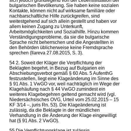
sich jedoch grundlegend von der Lebenssituation der
bulgarischen Bevölkerung. Sie haben keine sozialen
Kontakte, können nicht auf wirksame familiäre oder
nachbarschaftliche Hilfe zurückgreifen, sind
weitestgehend auf sich allein gestellt und haben vor
allem keinen Zugang zu Unterkunft,
Arbeitsmöglichkeiten und Sozialhilfe. Hinzu kommen
Verständigungsprobleme, da sie die bulgarische
Sprache nicht beherrschen und die Angestellten in
den Behörden üblicherweise keine Fremdsprache
sprechen (Ilareva 27.08.2015, S. 3).
54 2. Soweit der Kläger die Verpflichtung der
Beklagten begehrt, in Bezug auf Bulgarien ein
Abschiebungsverbot gemäß § 60 Abs. 5 AufenthG
festzustellen, liegt eine Klageänderung im Sinne des
§ 91 Abs. 1 VwGO vor, weil nachträglich im Wege der
Klagehäufung nach § 44 VwGO zumindest ein
weiteres Klagebegehren geltend gemacht wird (vgl.
Niedersächsisches OVG, Urteil vom 25.02.2015 – 15
KF 3/14 –, juris Rn. 53). Die Klageänderung ist
zulässig, da die Beklagte in der mündlichen
Verhandlung in die Änderung der Klage eingewilligt
hat (§ 91 Abs. 2 VwGO).
55 Die Verpflichtungsklage ist zulässig.