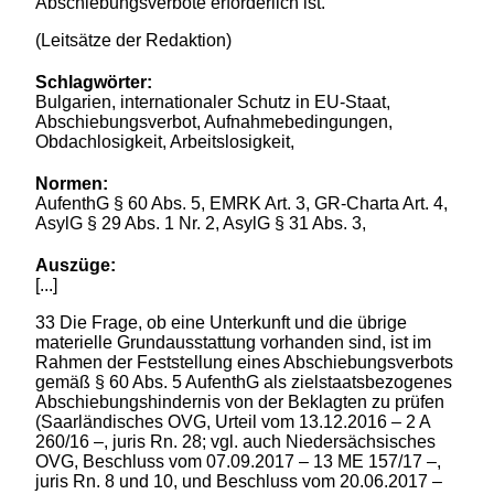
Abschiebungsverbote erforderlich ist.
(Leitsätze der Redaktion)
Schlagwörter:
Bulgarien, internationaler Schutz in EU-Staat,
Abschiebungsverbot, Aufnahmebedingungen,
Obdachlosigkeit, Arbeitslosigkeit,
Normen:
AufenthG § 60 Abs. 5, EMRK Art. 3, GR-Charta Art. 4,
AsylG § 29 Abs. 1 Nr. 2, AsylG § 31 Abs. 3,
Auszüge:
[...]
33 Die Frage, ob eine Unterkunft und die übrige
materielle Grundausstattung vorhanden sind, ist im
Rahmen der Feststellung eines Abschiebungsverbots
gemäß § 60 Abs. 5 AufenthG als zielstaatsbezogenes
Abschiebungshindernis von der Beklagten zu prüfen
(Saarländisches OVG, Urteil vom 13.12.2016 – 2 A
260/16 –, juris Rn. 28; vgl. auch Niedersächsisches
OVG, Beschluss vom 07.09.2017 – 13 ME 157/17 –,
juris Rn. 8 und 10, und Beschluss vom 20.06.2017 –