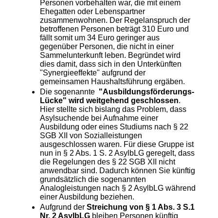
Personen vorbehalten war, die mit einem
Ehegatten oder Lebenspartner
zusammenwohnen. Der Regelanspruch der
betroffenen Personen beträgt 310 Euro und
fällt somit um 34 Euro geringer aus
gegenüber Personen, die nicht in einer
Sammelunterkunft leben. Begründet wird
dies damit, dass sich in den Unterkünften
"Synergieeffekte" aufgrund der
gemeinsamen Haushaltsführung ergäben.
Die sogenannte
"Ausbildungsförderungs-
Lücke" wird weitgehend geschlossen
.
Hier stellte sich bislang das Problem, dass
Asylsuchende bei Aufnahme einer
Ausbildung oder eines Studiums nach § 22
SGB XII von Sozialleistungen
ausgeschlossen waren. Für diese Gruppe ist
nun in § 2 Abs. 1 S. 2 AsylbLG geregelt, dass
die Regelungen des § 22 SGB XII nicht
anwendbar sind. Dadurch können Sie künftig
grundsätzlich die sogenannten
Analogleistungen nach § 2 AsylbLG während
einer Ausbildung beziehen.
Aufgrund der
Streichung von § 1 Abs. 3 S.1
Nr. 2 AsylbLG
bleiben Personen künftig