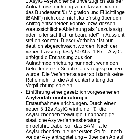
1 AsylG Asylsuchende unverzüglich aus der
Aufnahmeeinrichtung zu entlassen, wenn
das Bundesamt für Migration und Flüchtlinge
(BAMF) nicht oder nicht kurzfristig über den
Antrag entscheiden konnte (bzw. dessen
voraussichtliche Ablehnung als "unzulässig"
oder "offensichtlich unbegründet" in Aussicht
stellen konnte). Dieser Vorbehalt ist nun
deutlich abgeschwächt worden. Nach der
neuen Fassung des § 50 Abs. 1 Nr. 1 AsylG
erfolgt die Entlassung aus der
Aufnahmeeinrichtung nur noch, wenn den
Betroffenen ein Schutzstatus zugesprochen
wurde. Die Verfahrensdauer soll damit keine
Rolle mehr für die Aufrechterhaltung der
Verpflichtung spielen.
Einführung einer gesetzlich vorgesehenen
Asylverfahrensberatung
in
Erstaufnahmeeinrichtungen. Durch einen
neuen § 12a AsylG wird eine "für die
Asylsuchenden freiwillige, unabhängige
staatliche Asylverfahrensberatung"
eingeführt. Dabei soll das BAMF alle
Asylsuchenden in einer ersten Stufe – noch
vor der Asylantragstellung – über den Ablauf