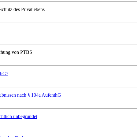
Schutz des Privatlebens
machung von PTBS
nthG?
laubnissen nach § 104a AufenthG
chtlich unbegründet