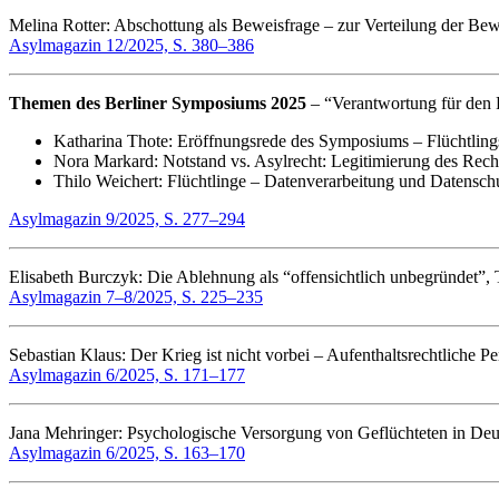
Melina Rotter: Abschottung als Beweisfrage – zur Verteilung der Be
Asylmagazin 12/2025, S. 380–386
Themen des Berliner Symposiums 2025
– “Verantwortung für den F
Katharina Thote: Eröffnungsrede des Symposiums – Flüchtlings
Nora Markard: Notstand vs. Asylrecht: Legitimierung des Rech
Thilo Weichert: Flüchtlinge – Datenverarbeitung und Datensch
Asylmagazin 9/2025, S. 277–294
Elisabeth Burczyk: Die Ablehnung als “offensichtlich unbegründet”,
Asylmagazin 7–8/2025, S. 225–235
Sebastian Klaus: Der Krieg ist nicht vorbei – Aufenthaltsrechtliche P
Asylmagazin 6/2025, S. 171–177
Jana Mehringer: Psychologische Versorgung von Geflüchteten in Deu
Asylmagazin 6/2025, S. 163–170