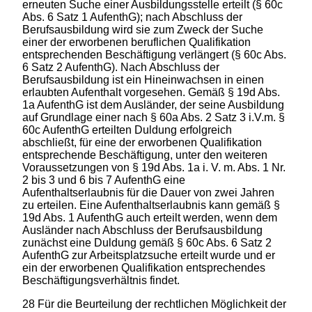
erneuten Suche einer Ausbildungsstelle erteilt (§ 60c
Abs. 6 Satz 1 AufenthG); nach Abschluss der
Berufsausbildung wird sie zum Zweck der Suche
einer der erworbenen beruflichen Qualifikation
entsprechenden Beschäftigung verlängert (§ 60c Abs.
6 Satz 2 AufenthG). Nach Abschluss der
Berufsausbildung ist ein Hineinwachsen in einen
erlaubten Aufenthalt vorgesehen. Gemäß § 19d Abs.
1a AufenthG ist dem Ausländer, der seine Ausbildung
auf Grundlage einer nach § 60a Abs. 2 Satz 3 i.V.m. §
60c AufenthG erteilten Duldung erfolgreich
abschließt, für eine der erworbenen Qualifikation
entsprechende Beschäftigung, unter den weiteren
Voraussetzungen von § 19d Abs. 1a i. V. m. Abs. 1 Nr.
2 bis 3 und 6 bis 7 AufenthG eine
Aufenthaltserlaubnis für die Dauer von zwei Jahren
zu erteilen. Eine Aufenthaltserlaubnis kann gemäß §
19d Abs. 1 AufenthG auch erteilt werden, wenn dem
Ausländer nach Abschluss der Berufsausbildung
zunächst eine Duldung gemäß § 60c Abs. 6 Satz 2
AufenthG zur Arbeitsplatzsuche erteilt wurde und er
ein der erworbenen Qualifikation entsprechendes
Beschäftigungsverhältnis findet.
28 Für die Beurteilung der rechtlichen Möglichkeit der