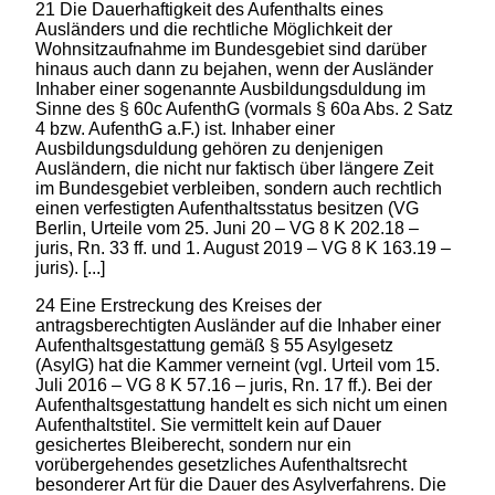
21 Die Dauerhaftigkeit des Aufenthalts eines
Ausländers und die rechtliche Möglichkeit der
Wohnsitzaufnahme im Bundesgebiet sind darüber
hinaus auch dann zu bejahen, wenn der Ausländer
Inhaber einer sogenannte Ausbildungsduldung im
Sinne des § 60c AufenthG (vormals § 60a Abs. 2 Satz
4 bzw. AufenthG a.F.) ist. Inhaber einer
Ausbildungsduldung gehören zu denjenigen
Ausländern, die nicht nur faktisch über längere Zeit
im Bundesgebiet verbleiben, sondern auch rechtlich
einen verfestigten Aufenthaltsstatus besitzen (VG
Berlin, Urteile vom 25. Juni 20 – VG 8 K 202.18 –
juris, Rn. 33 ff. und 1. August 2019 – VG 8 K 163.19 –
juris). [...]
24 Eine Erstreckung des Kreises der
antragsberechtigten Ausländer auf die Inhaber einer
Aufenthaltsgestattung gemäß § 55 Asylgesetz
(AsylG) hat die Kammer verneint (vgl. Urteil vom 15.
Juli 2016 – VG 8 K 57.16 – juris, Rn. 17 ff.). Bei der
Aufenthaltsgestattung handelt es sich nicht um einen
Aufenthaltstitel. Sie vermittelt kein auf Dauer
gesichertes Bleiberecht, sondern nur ein
vorübergehendes gesetzliches Aufenthaltsrecht
besonderer Art für die Dauer des Asylverfahrens. Die