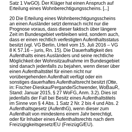
Satz 1 VwGO). Der Kläger hat einen Anspruch auf
Erteilung eines Wohnberechtigungsscheins. [...]
20 Die Erteilung eines Wohnberechtigungsscheins
an einen Ausländer setzt demnach nicht nur die
Prognose voraus, dass dieser faktisch über längere
Zeit im Bundesgebiet verbleiben wird, sondern auch,
dass er einen rechtlich verfestigten Aufenthaltsstatus
besitzt (vgl. VG Berlin, Urteil vom 15. Juli 2016 – VG
8 K 57.16 – juris, Rn. 15). Die Dauerhaftigkeit des
Aufenthalts eines Ausländers und seine rechtliche
Möglichkeit der Wohnsitzaufnahme im Bundesgebiet
sind danach jedenfalls zu bejahen, wenn dieser über
einen Aufenthaltstitel für einen nicht nur
vorübergehenden Aufenthalt verfügt oder ein
sonstiges dauerhaftes Aufenthaltsrecht besitzt (Otte,
in: Fischer-Dieskau/Pergande/Schwender, WoBauR,
Stand: Januar 2015, § 27 WoFG, Anm. 3.2). Dies ist
jedenfalls der Fall bei Besitz eines Aufenthaltstitels
im Sinne von § 4 Abs. 1 Satz 2 Nr. 2 bis 4 und Abs. 2
Aufenthaltsgesetz (AufenthG), wenn dieser zum
Aufenthalt von mindestens einem Jahr berechtigt,
oder für Inhaber eines Aufenthaltsrechts nach dem
Freizügigkeitsgesetz/EU (FreizügG/EU).