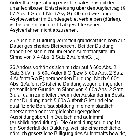
Aufenthaltsgestattung erlischt spätestens mit der
unanfechtbaren Entscheidung über den Asylantrag (§
67 Abs. 1 Satz 1 Nr. 6 AsylG). Ob und wie lange
Asylbewerber im Bundesgebiet verbleiben (dürfen),
ist bei einem noch nicht abgeschlossenen
Asylverfahren nicht abzusehen.
25 Auch die Duldung vermittelt grundsätzlich kein auf
Dauer gesichertes Bleiberecht. Bei der Duldung
handelt es sich nicht um einen Aufenthaltstitel im
Sinne von § 4 Abs. 1 Satz 2 AufenthG. [...]
26 Anders verhält es sich mit der auf § 60a Abs. 2
Satz 3 i.V.m. § 60c AufenthG (bzw. § 60a Abs. 2 Satz
4 AufenthG a.F.) beruhenden Duldung. Nach § 60c
Abs. 1 AufenthG ist eine Duldung wegen dringender
persönlicher Gründe im Sinne von § 60a Abs. 2 Satz
3 u.a. dann zu erteilen, wenn der Ausländer im Besitz
einer Duldung nach § 60a AufenthG ist und eine
qualifizierte Berufsausbildung in einem staatlich
anerkannten oder vergleichbar geregelten
Ausbildungsberuf in Deutschland aufnimmt
(Ausbildungsduldung). Die Ausbildungsduldung ist
ein Sonderfall der Duldung, weil sie eine rechtliche,
nämlich gesetzliche Billigung des Aufenthalts bewirkt,