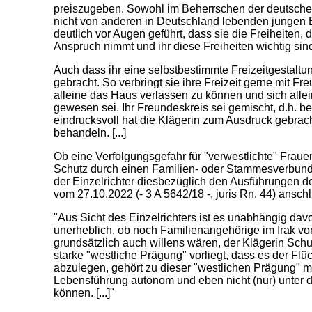
preiszugeben. Sowohl im Beherrschen der deutschen
nicht von anderen in Deutschland lebenden jungen 
deutlich vor Augen geführt, dass sie die Freiheiten,
Anspruch nimmt und ihr diese Freiheiten wichtig sind. 
Auch dass ihr eine selbstbestimmte Freizeitgestaltu
gebracht. So verbringt sie ihre Freizeit gerne mit Fr
alleine das Haus verlassen zu können und sich allein
gewesen sei. Ihr Freundeskreis sei gemischt, d.h. 
eindrucksvoll hat die Klägerin zum Ausdruck gebracht
behandeln. [...]
Ob eine Verfolgungsgefahr für "verwestlichte" Frauen
Schutz durch einen Familien- oder Stammesverbund
der Einzelrichter diesbezüglich den Ausführungen d
vom 27.10.2022 (- 3 A 5642/18 -, juris Rn. 44) anschl
"Aus Sicht des Einzelrichters ist es unabhängig davo
unerheblich, ob noch Familienangehörige im Irak vo
grundsätzlich auch willens wären, der Klägerin Sch
starke "westliche Prägung" vorliegt, dass es der Flü
abzulegen, gehört zu dieser "westlichen Prägung" 
Lebensführung autonom und eben nicht (nur) unter d
können. [...]"