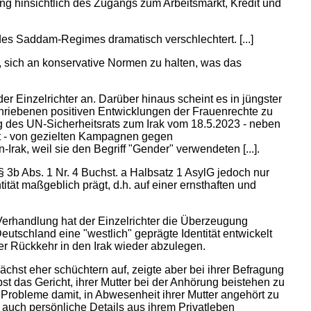
ng hinsichtlich des Zugangs zum Arbeitsmarkt, Kredit und
 des Saddam-Regimes dramatisch verschlechtert. [...]
 sich an konservative Normen zu halten, was das
 Einzelrichter an. Darüber hinaus scheint es in jüngster
riebenen positiven Entwicklungen der Frauenrechte zu
fing des UN-Sicherheitsrats zum Irak vom 18.5.2023 - neben
t - von gezielten Kampagnen gegen
Irak, weil sie den Begriff "Gender" verwendeten [...].
 3b Abs. 1 Nr. 4 Buchst. a Halbsatz 1 AsylG jedoch nur
tität maßgeblich prägt, d.h. auf einer ernsthaften und
Verhandlung hat der Einzelrichter die Überzeugung
tschland eine "westlich" geprägte Identität entwickelt
ner Rückkehr in den Irak wieder abzulegen.
ächst eher schüchtern auf, zeigte aber bei ihrer Befragung
t das Gericht, ihrer Mutter bei der Anhörung beistehen zu
e Probleme damit, in Abwesenheit ihrer Mutter angehört zu
 auch persönliche Details aus ihrem Privatleben