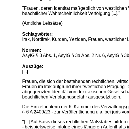
"Frauen, deren Identität maßgeblich von westlichen W
beachtlicher Wahrscheinlichkeit Verfolgung [...]."
(Amtliche Leitsätze)
Schlagwörter:
Irak, Nordirak, Kurden, Yeziden, Frauen, westlicher 
Normen:
AsylG § 3 Abs. 1, AsylG § 3a Abs. 2 Nr. 6, AsylG § 3b
Auszüge:
[...]
Frauen, die sich der bestehenden rechtlichen, wirtsc
Frauen im Irak aufgrund ihrer "westlichen Prägung" 
abgegrenzten Identität von der irakischen Gesellscha
beachtlichen Verfolgungsgefahr ausgesetzt sein.
Die Einzelrichterin der 6. Kammer des Verwaltungsge
(- 6 A 2409/23 - zur Veröffentlichung u.a. bei juris v
"[...] Auf Basis dieses rechtlichen Maßstabes bilden
- beispielsweise infolge eines längeren Aufenthalts i