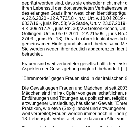
geprägt worden sind, dass sie entweder nicht mehr d
ihren Lebensstil den dort erwarteten Verhaltenswei
des erlangten Grads ihrer westlichen Identitätsprä
v. 22.6.2020 - 12 A 773/18 -, n.v., Urt. v. 10.04.2019 -
6837/16 -, juris Rn. 58; VG Stade, Urt. v. 23.07.2019 -
4 K 3092/17.A -, juris Rn. 30; VG Gelsenkirchen, Urt.
Göttingen, Urt. v. 05.07.2011 - 2 A 215/09 -, juris Rn
27/03 -, juris Rn. 13). Derart in ihrer Identität wes
gemeinsamen Hintergrund als auch bedeutsame Merk
Sie werden wegen ihrer deutlich abgegrenzten Identit
betrachtet.
Frauen sind weit verbreiteter gesellschaftlicher Di
Aspekten der Gesetzgebung ungleich behandelt. [...]
"Ehrenmorde" gegen Frauen sind in der irakischen Gese
Die Gewalt gegen Frauen und Mädchen ist seit 2003 
Mädchen sind im Irak Opfer von gesellschaftlichen, r
Entführungen und Tötungen aus politischen, religiös
erzwungener Umsiedlung, häuslicher Gewalt, "Ehren
Praktiken, wie etwa (Sex-)Handel und erzwungener Pr
weit verbreitet; Frauen werden immer noch in Ehen
18. Lebensjahr verheiratet, viele davon im Alter von 10