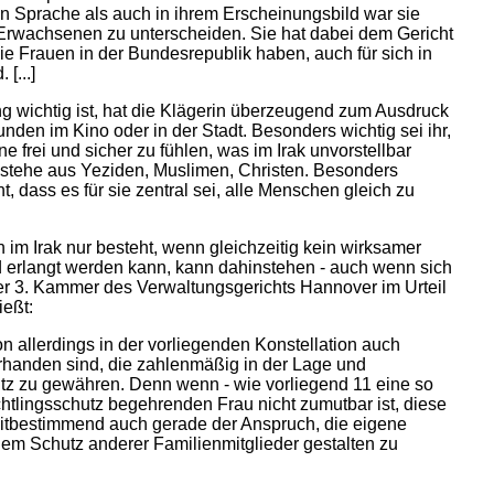
 Sprache als auch in ihrem Erscheinungsbild war sie
Erwachsenen zu unterscheiden. Sie hat dabei dem Gericht
 die Frauen in der Bundesrepublik haben, auch für sich in
[...]
ng wichtig ist, hat die Klägerin überzeugend zum Ausdruck
eunden im Kino oder in der Stadt. Besonders wichtig sei ihr,
e frei und sicher zu fühlen, was im Irak unvorstellbar
bestehe aus Yeziden, Muslimen, Christen. Besonders
, dass es für sie zentral sei, alle Menschen gleich zu
 im Irak nur besteht, wenn gleichzeitig kein wirksamer
 erlangt werden kann, kann dahinstehen - auch wenn sich
er 3. Kammer des Verwaltungsgerichts Hannover im Urteil
ießt:
n allerdings in der vorliegenden Konstellation auch
rhanden sind, die zahlenmäßig in der Lage und
utz zu gewähren. Denn wenn - wie vorliegend 11 eine so
chtlingsschutz begehrenden Frau nicht zumutbar ist, diese
mitbestimmend auch gerade der Anspruch, die eigene
em Schutz anderer Familienmitglieder gestalten zu