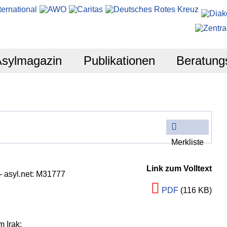
Asylmagazin
Publikationen
Beratung
Merkliste
Link zum Volltext
- asyl.net: M31777
PDF
(116 KB)
m Irak: