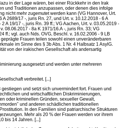
azu in der Lage wären, bei einer Rückkehr in den Irak
sen und Traditionen anzupassen, oder denen dies infolge
gung nicht mehr zugemutet werden kann (VG Hannover, Urt.
 6 A 2689/17 -, juris Rn. 27, und Urt. v. 10.12.2018 - 6 A
 2 A 19/17 -, juris Rn. 39 ff.; VG Aachen, Urt. v. 03.05.2019 -
 v. 08.06.2017 - 8a K 1971/16.A -, juris Rn. 33; VG
. 24 ff.; vgl. auch Nds. OVG, Beschl. v. 16.02.2006 - 9 LB
tlich geprägte Frauen teilen sowohl einen unveränderbaren
male im Sinne des § 3b Abs. 1 Nr. 4 Halbsatz 1 AsylG.
ät von der irakischen Gesellschaft als andersartig
skriminierung ausgesetzt und werden unter mehreren
llschaft verbreitet. [...]
gestiegen und setzt sich unvermindert fort. Frauen und
echtlichen und wirtschaftlichen Diskriminierungen,
en oder kriminellen Gründen, sexueller Gewalt,
morden" und anderen schädlichen traditionellen
ostitution. In den Familien sind patriarchische Strukturen
 gezwungen. Mehr als 20 % der Frauen werden vor ihrem
 bis 14 Jahren. [...]