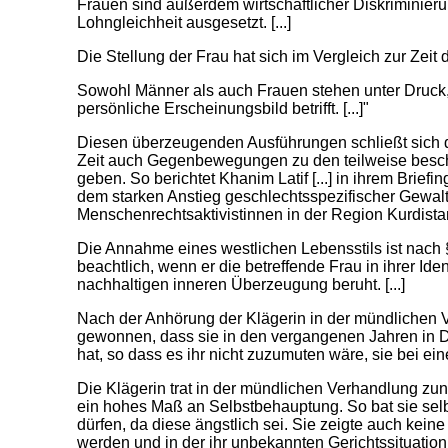
Frauen sind außerdem wirtschaftlicher Diskriminieru
Lohngleichheit ausgesetzt. [...]
Die Stellung der Frau hat sich im Vergleich zur Zeit
Sowohl Männer als auch Frauen stehen unter Druck,
persönliche Erscheinungsbild betrifft. [...]"
Diesen überzeugenden Ausführungen schließt sich der
Zeit auch Gegenbewegungen zu den teilweise besch
geben. So berichtet Khanim Latif [...] in ihrem Brie
dem starken Anstieg geschlechtsspezifischer Gewal
Menschenrechtsaktivistinnen in der Region Kurdistan-
Die Annahme eines westlichen Lebensstils ist nach §
beachtlich, wenn er die betreffende Frau in ihrer Iden
nachhaltigen inneren Überzeugung beruht. [...]
Nach der Anhörung der Klägerin in der mündlichen 
gewonnen, dass sie in den vergangenen Jahren in Deu
hat, so dass es ihr nicht zuzumuten wäre, sie bei ei
Die Klägerin trat in der mündlichen Verhandlung zun
ein hohes Maß an Selbstbehauptung. So bat sie selbs
dürfen, da diese ängstlich sei. Sie zeigte auch kein
werden und in der ihr unbekannten Gerichtssituation