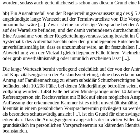
worden, sodass auch gerichtlicherseits schon aus diesem Grund eine I
bb) Ein Ausnahmefall von der Regelerteilungsvoraussetzung des § 5 A
angekündigte lange Wartezeit auf der Terminwarteliste vor. Die Vorsp
unzumutbar wäre [...]. Zwar ist eine kurzfristige Vorsprache bei der
auf der Warteliste befinden, und der damit verbundenen durchschnittl
Eine Ausnahme von einer Regelerteilungsvoraussetzung besteht im Übri
Systematik des Aufenthaltsrechts oder den grundlegenden Entscheidung
unverhältnismäßig ist, dass es unzumutbar wäre, an ihr festzuhalten [
Abweichung von der Vielzahl gleich liegender Fälle führen. Vielmeh
oder grob unverhältnismäßig oder untunlich erscheinen lässt [...].
Die lange Wartezeit beruht vorliegend ersichtlich auf der von der An
auf Kapazitätsengpässen der Auslandsvertretung, ohne dass erkennbar w
Antrag auf Familiennachzug zu einem subsidiär Schutzberechtigten bean
befänden sich 10.208 Fälle, bei denen Minderjährige betroffen seien
volljährig würden. 1.484 Fälle beträfen Minderjährige unter 14 Jahren
Referenzperson ein Rechtsverlust mit Blick auf einen möglichen Ansp
Auffassung der erkennenden Kammer ist es nicht unverhältnismäßig, w
Identität in einem persönlichen Vorsprachetermin privilegiert zu werd
als besonders schutzwürdig ansieht [...], ist ein Grund für eine zwi
erkennbar. Dass die Antragsgegnerin angesichts der in vielen Fällen
grundsätzlich im persönlichen Vorsprachetermin zu klärenden Identitä
beanstanden.