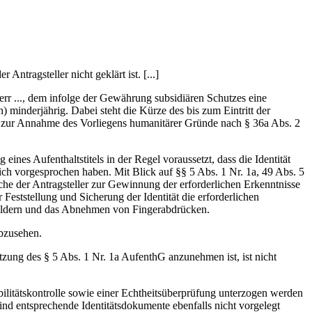
Antragsteller nicht geklärt ist. [...]
err ..., dem infolge der Gewährung subsidiären Schutzes eine
 minderjährig. Dabei steht die Kürze des bis zum Eintritt der
uch zur Annahme des Vorliegens humanitärer Gründe nach § 36a Abs. 2
ines Aufenthaltstitels in der Regel voraussetzt, dass die Identität
önlich vorgesprochen haben. Mit Blick auf §§ 5 Abs. 1 Nr. 1a, 49 Abs. 5
che der Antragsteller zur Gewinnung der erforderlichen Erkenntnisse
Feststellung und Sicherung der Identität die erforderlichen
ildern und das Abnehmen von Fingerabdrücken.
abzusehen.
ung des § 5 Abs. 1 Nr. 1a AufenthG anzunehmen ist, ist nicht
ibilitätskontrolle sowie einer Echtheitsüberprüfung unterzogen werden
sind entsprechende Identitätsdokumente ebenfalls nicht vorgelegt