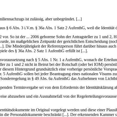
liennachzugs ist zulässig, aber unbegründet. [...]
us § 6 Abs. 3 i.V.m. § 36a Abs. 1 Satz 2 AufenthG, weil die Identität der 
 vor. So ist der ... 2006 geborene Sohn der Antragsteller zu 1 und 2, H
 wurde, im maßgeblichen Zeitpunkt der gerichtlichen Entscheidung (noch)
[...]. Die Minderjährigkeit der Referenzperson führt darüber hinaus a
ele des § 36a Abs. 2 Satz 1 AufenthG erfüllt ist [...].
svoraussetzung nach § 5 Abs. 1 Nr. 1 a AufenthG, wonach die Erteilung e
steller zu 1 und 2 nicht in Beirut bei der Botschaft (oder bei IOM) pers
r diesem Hintergrund grundsätzlich eine vorherige persönliche Vorspra
r. 5 AufenthG sollen bei jeder Beantragung eines nationalen Visums zur 
Sonderregelung in § 49 Abs. 6a AufenthG das Aufnehmen von Lichtb
ppenden Terminvergabe sei von dem Erfordernis der Identitätsklärung 
ise abzusehen und ein Ausnahmefall von der Regelerteilungsvoraussetz
Identitätsdokumente im Original vorgelegt werden und diese einer Plaus
hme in die Personaldokumente beschränkt [...]. Der erkennenden Kammer 