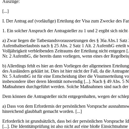
Auszüge:
[...]
I. Der Antrag auf (vorläufige) Erteilung der Visa zum Zwecke des Fami
1. Ein solcher Anspruch der Antragsteller zu 1 und 2 ergibt sich nicht a
a) Zwar liegen die Tatbestandsvoraussetzungen des § 36a Abs.1 Satz 2
Aufenthaltserlaubnis nach § 25 Abs. 2 Satz 1 Alt. 2 AufenthG erteilt
Volljährigkeit verbleibenden Zeitraums der Erteilung nicht entgegen 
Nr. 2 AufenthG, die bereits dann vorliegen, wenn eines der Regelbeispi
b) Allerdings fehlt es hier an dem Vorliegen der allgemeinen Erteilung
des Ausländers geklärt ist. Dies ist hier nicht der Fall, da die Antrag
Nr. 5 AufenthG ist für eine Entscheidung über die Visumserteilung vo
insbesondere über deren Identität notwendig [...]. Nach § 49 Abs. 5 N
Maßnahmen durchgeführt werden. Solche Maßnahmen sind nach der 
Dem können die Antragsteller nicht entgegenhalten, wegen der schle
a) Dass von dem Erfordernis der persönlichen Vorsprache ausnahmswe
hinreichend glaubhaft gemacht worden. [...]
Erforderlich ist grundsätzlich, dass bei der persönlichen Vorsprache 
[...]. Die Identitätsprüfung ist also nicht auf eine bloße Einsichtna