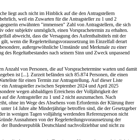
e liegt auch nicht im Hinblick auf die den Antragstellern
ehrlich, weil ein Zuwarten für die Antragsteller zu 1 und 2
agsgegnerin erwähnten "immensen" Zahl von Antragstellern, die sich
tiv oder subjektiv unmöglich, einen Vorsprachetermin zu erhalten.
fall abweicht, dass die Versagung des Aufenthaltstitels mit der
ilt, wenn die Regelerteilungsvoraussetzung im Einzelfall derart
 weil besondere, außergewöhnliche Umstände und Merkmale zu einer
dung des Regeltatbestandes nach seinem Sinn und Zweck unpassend
ichen Anzahl von Personen, die auf Vorsprachetermine warten und damit
geben ist [...]. Zurzeit befänden sich 85.874 Personen, die einen
rteliste für einen Termin zur Antragstellung. Auf dieser Liste
er ein Antragsteller zwischen September 2024 und April 2025
esondere wegen alsbaldigen Erreichens der Volljährigkeit der
 auf die Antragsteller zu 1 und 2 nicht auszumachen. Nach
reiht, ohne im Wege des Absehens vom Erfordernis der Klärung ihrer
 unter 14 Jahre alte Minderjährige betroffen sind, die der Gesetzgeber
l der in wenigen Tagen volljährig werdenden Referenzperson nicht
de Gründe Ausnahmen von der Regelerteilungsvoraussetzung der
sen der Bundesrepublik Deutschland nachvollziehbar und nicht zu