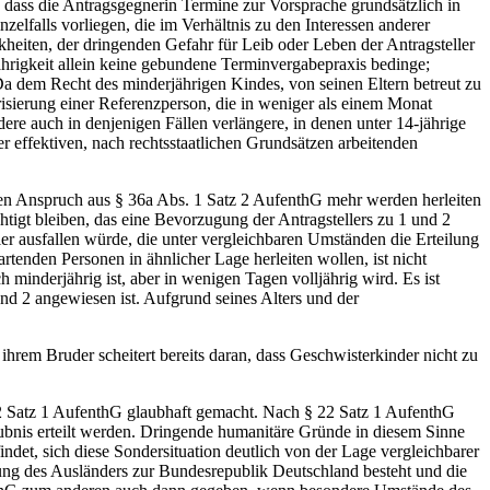
n, dass die Antragsgegnerin Termine zur Vorsprache grundsätzlich in
falls vorliegen, die im Verhältnis zu den Interessen anderer
kheiten, der dringenden Gefahr für Leib oder Leben der Antragsteller
rigkeit allein keine gebundene Terminvergabepraxis bedinge;
 Da dem Recht des minderjährigen Kindes, von seinen Eltern betreut zu
risierung einer Referenzperson, die in weniger als einem Monat
ndere auch in denjenigen Fällen verlängere, in denen unter 14-jährige
 effektiven, nach rechtsstaatlichen Grundsätzen arbeitenden
nen Anspruch aus § 36a Abs. 1 Satz 2 AufenthG mehr werden herleiten
htigt bleiben, das eine Bevorzugung der Antragstellers zu 1 und 2
er ausfallen würde, die unter vergleichbaren Umständen die Erteilung
enden Personen in ähnlicher Lage herleiten wollen, ist nicht
inderjährig ist, aber in wenigen Tagen volljährig wird. Es ist
nd 2 angewiesen ist. Aufgrund seines Alters und der
hrem Bruder scheitert bereits daran, dass Geschwisterkinder nicht zu
22 Satz 1 AufenthG glaubhaft gemacht. Nach § 22 Satz 1 AufenthG
bnis erteilt werden. Dringende humanitäre Gründe in diesem Sinne
det, sich diese Sondersituation deutlich von der Lage vergleichbarer
hung des Ausländers zur Bundesrepublik Deutschland besteht und die