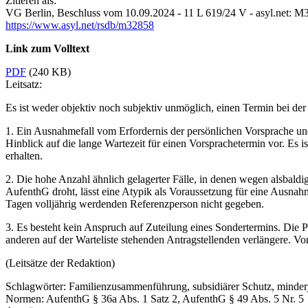
Zitieren als:
VG Berlin,
Beschluss vom 10.09.2024 - 11 L 619/24 V
- asyl.net: M
https://www.asyl.net/rsdb/m32858
Link zum Volltext
PDF
(240 KB)
Leitsatz:
Es ist weder objektiv noch subjektiv unmöglich, einen Termin bei der 
1. Ein Ausnahmefall vom Erfordernis der persönlichen Vorsprache un
Hinblick auf die lange Wartezeit für einen Vorsprachetermin vor. Es 
erhalten.
2. Die hohe Anzahl ähnlich gelagerter Fälle, in denen wegen alsbaldi
AufenthG droht, lässt eine Atypik als Voraussetzung für eine Ausnahm
Tagen volljährig werdenden Referenzperson nicht gegeben.
3. Es besteht kein Anspruch auf Zuteilung eines Sondertermins. Die Pr
anderen auf der Warteliste stehenden Antragstellenden verlängere. Vo
(Leitsätze der Redaktion)
Schlagwörter:
Familienzusammenführung, subsidiärer Schutz, minderj
Normen:
AufenthG § 36a Abs. 1 Satz 2, AufenthG § 49 Abs. 5 Nr. 5