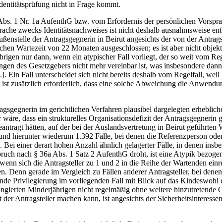
dentitätsprüfung nicht in Frage kommt.
bs. 1 Nr. 1a AufenthG bzw. vom Erfordernis der persönlichen Vorsprach
rache zwecks Identitätsnachweises ist nicht deshalb ausnahmsweise entb
 Außenstelle der Antragsgegnerin in Beirut angesichts der von der Antr
ichen Wartezeit von 22 Monaten ausgeschlossen; es ist aber nicht objek
gen nur dann, wenn ein atypischer Fall vorliegt, der so weit vom Regel
en des Gesetzgebers nicht mehr vereinbar ist, was insbesondere dann g
...]. Ein Fall unterscheidet sich nicht bereits deshalb vom Regelfall,
r ist zusätzlich erforderlich, dass eine solche Abweichung die Anwen
tragsgegnerin im gerichtlichen Verfahren plausibel dargelegten erhebl
äre, dass ein strukturelles Organisationsdefizit der Antragsgegnerin ge
tragt hätten, auf der bei der Auslandsvertretung in Beirut geführten Wa
, und hierunter wiederum 1.392 Fälle, bei denen die Referenzperson od
. Bei einer derart hohen Anzahl ähnlich gelagerter Fälle, in denen insb
ruch nach § 36a Abs. 1 Satz 2 AufenthG droht, ist eine Atypik bezogen
enn sich die Antragsteller zu 1 und 2 in die Reihe der Wartenden ein
en. Denn gerade im Vergleich zu Fällen anderer Antragsteller, bei denen
ngende Privilegierung im vorliegenden Fall mit Blick auf das Kindeswoh
 tangierten Minderjährigen nicht regelmäßig ohne weitere hinzutreten
t der Antragsteller machen kann, ist angesichts der Sicherheitsinteres