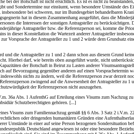
 bei der Botschaft ist nicht ersichtlich. Es ist es nicht zu beanstande
bt und Sondertermine nur einräumt, wenn besondere Umstände des Einzel
en, insbesondere bei schweren, nur im Bundesgebiet behandelbaren Kran
gsgegnerin hat in diesem Zusammenhang ausgeführt, dass die Minderjäh
ersonen die Interessen der sonstigen Antragsteller zu berücksichtigen.
nderjährige Antragsteller bzw. die Referenzperson sei, komme die Prio
ins in dieser Konstellation die Wartezeit anderer Antragsteller insbeso
 zur Vorsprache der Antragsteller zu 1 und 2 würde dem Grundsatz einer
ird und die Antragsteller zu 1 und 2 dann schon aus diesem Grund kei
t. Hierbei darf, wie bereits oben ausgeführt wurde, nicht unberücksic
pazitäten der Botschaft in Beirut zu Lasten anderer Visumsantragstell
ch auf Bevorzugung gegenüber anderen auf einen Vorsprachetermin wart
eswohls nichts zu ändern, weil die Referenzperson zwar derzeit noch m
e Referenzperson zwingend auf die Anwesenheit der Antragsteller zu 1 u
chutzwürdigkeit der Referenzperson nicht auszugehen.
i.V.m. 36a Abs. 1 AufenthG auf Erteilung eines Visums zum Nachzug zu i
sidiär Schutzberechtigten gehören. [...]
ng eines Visums zum Familiennachzug gemäß §§ 6 Abs. 3 Satz 2 i.V.m. 
chtlichen oder dringenden humanitären Gründen eine Aufenthaltserlau
er Umstände in einer auf seine Person bezogenen Sondersituation befin
 Bundesrepublik Deutschland angewiesen ist oder eine besondere Bezie