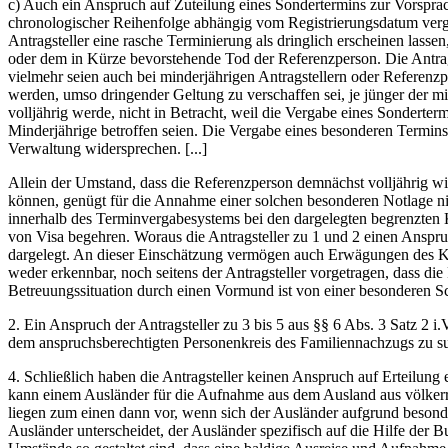
c) Auch ein Anspruch auf Zuteilung eines Sondertermins zur Vorsprache
chronologischer Reihenfolge abhängig vom Registrierungsdatum vergi
Antragsteller eine rasche Terminierung als dringlich erscheinen lass
oder dem in Kürze bevorstehende Tod der Referenzperson. Die Antra
vielmehr seien auch bei minderjährigen Antragstellern oder Referenzp
werden, umso dringender Geltung zu verschaffen sei, je jünger der mi
volljährig werde, nicht in Betracht, weil die Vergabe eines Sonderterm
Minderjährige betroffen seien. Die Vergabe eines besonderen Termins
Verwaltung widersprechen. [...]
Allein der Umstand, dass die Referenzperson demnächst volljährig w
können, genügt für die Annahme einer solchen besonderen Notlage nich
innerhalb des Terminvergabesystems bei den dargelegten begrenzten Ka
von Visa begehren. Woraus die Antragsteller zu 1 und 2 einen Anspru
dargelegt. An dieser Einschätzung vermögen auch Erwägungen des Kind
weder erkennbar, noch seitens der Antragsteller vorgetragen, dass di
Betreuungssituation durch einen Vormund ist von einer besonderen S
2. Ein Anspruch der Antragsteller zu 3 bis 5 aus §§ 6 Abs. 3 Satz 2 
dem anspruchsberechtigten Personenkreis des Familiennachzugs zu sub
4. Schließlich haben die Antragsteller keinen Anspruch auf Erteilu
kann einem Ausländer für die Aufnahme aus dem Ausland aus völkerre
liegen zum einen dann vor, wenn sich der Ausländer aufgrund besonder
Ausländer unterscheidet, der Ausländer spezifisch auf die Hilfe der