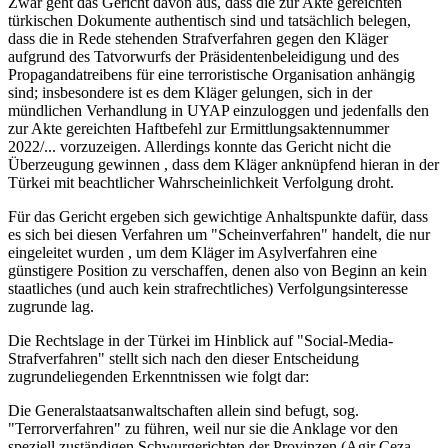
Zwar geht das Gericht davon aus, dass die zur Akte gereichten
türkischen Dokumente authentisch sind und tatsächlich belegen,
dass die in Rede stehenden Strafverfahren gegen den Kläger
aufgrund des Tatvorwurfs der Präsidentenbeleidigung und des
Propagandatreibens für eine terroristische Organisation anhängig
sind; insbesondere ist es dem Kläger gelungen, sich in der
mündlichen Verhandlung in UYAP einzuloggen und jedenfalls den
zur Akte gereichten Haftbefehl zur Ermittlungsaktennummer
2022/... vorzuzeigen. Allerdings konnte das Gericht nicht die
Überzeugung gewinnen , dass dem Kläger anknüpfend hieran in der
Türkei mit beachtlicher Wahrscheinlichkeit Verfolgung droht.
Für das Gericht ergeben sich gewichtige Anhaltspunkte dafür, dass
es sich bei diesen Verfahren um "Scheinverfahren" handelt, die nur
eingeleitet wurden , um dem Kläger im Asylverfahren eine
günstigere Position zu verschaffen, denen also von Beginn an kein
staatliches (und auch kein strafrechtliches) Verfolgungsinteresse
zugrunde lag.
Die Rechtslage in der Türkei im Hinblick auf "Social-Media-
Strafverfahren" stellt sich nach den dieser Entscheidung
zugrundeliegenden Erkenntnissen wie folgt dar:
Die Generalstaatsanwaltschaften allein sind befugt, sog.
"Terrorverfahren" zu führen, weil nur sie die Anklage vor den
speziell zuständigen Schwurgerichten der Provinzen (Agir Ceza