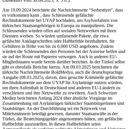
Düsseldorf vom 30.08.2025, S. 5 ff.).
Am 19.09.2024 berichtete die Nachrichtenseite "Serbestiyet", dass
es vorkommen kann , dass Schleusende gefälschte
Rechtsdokumente bei UYAP hochladen, um Asylverfahren von
türkischen Staatsangehörigen in Europa zu manipulieren. Die
Schleusenden würden offen auf sozialen Netzwerken mit ihren
Diensten werben. So würden umfassende Pakete, die etwa
gefälschte Anklageschriften oder Haftbefehle beinhalteten, für
Gebühren in Höhe von bis zu 6.000 USD angeboten. Zudem
würden die Schleusenden den Personen bei der Ausreise helfen und
sie auf der Route mit Papieren versorgen. Auch in anderen EU-
Mitgliedstaaten wurde bereits darüber berichtet. In der Türkei selbst
gibt es ebenfalls Berichte hierzu. Am 09.03.2025 berichteten die
türkische Nachrichtenseite BoldMedya, auch die deutschsprachige
Ausgabe (08.03.2025), davon, dass gesuchte Kriminelle gefälschte
Rechtsdokumente aus dem UYAP für Asylanträge nutzen würden,
um ihren Aufenthalt in Deutschland und anderen EU-Ländern zu
verschleiern und ihre Netzwerke zu erweitern. Auch Schweizer
Medien berichteten Anfang 2024 über ähnliche Vorgänge im
Zusammenhang mit Asylanträgen türkischer Staatsbürgerinnen und
Staatsbürger. An der Durchführung sei ein Netzwerk von
Mittelsmännern beteiligt gewesen, darunter Staatsanwälte in der
Türkei, die Bestechungsgelder angenommen hätten, um gefälschte
Haftbefehle auszustellen. In diesen Haftbefehlen seien