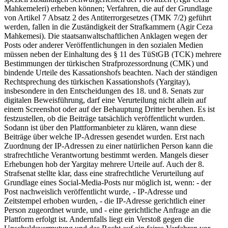
Mahkemeleri) erheben können; Verfahren, die auf der Grundlage
von Artikel 7 Absatz 2 des Antiterrorgesetzes (TMK 7/2) geführt
werden, fallen in die Zuständigkeit der Strafkammern (Agir Ceza
Mahkemesi). Die staatsanwaltschaftlichen Anklagen wegen der
Posts oder anderer Veröffentlichungen in den sozialen Medien
müssen neben der Einhaltung des § 11 des TüStGB (TCK) mehrere
Bestimmungen der türkischen Strafprozessordnung (CMK) und
bindende Urteile des Kassationshofs beachten. Nach der ständigen
Rechtsprechung des türkischen Kassationshofs (Yargitay),
insbesondere in den Entscheidungen des 18. und 8. Senats zur
digitalen Beweisführung, darf eine Verurteilung nicht allein auf
einem Screenshot oder auf der Behauptung Dritter beruhen. Es ist
festzustellen, ob die Beiträge tatsächlich veröffentlicht wurden.
Sodann ist über den Plattformanbieter zu klären, wann diese
Beiträge über welche IP-Adressen gesendet wurden. Erst nach
Zuordnung der IP-Adressen zu einer natürlichen Person kann die
strafrechtliche Verantwortung bestimmt werden. Mangels dieser
Erhebungen hob der Yargitay mehrere Urteile auf. Auch der 8.
Strafsenat stellte klar, dass eine strafrechtliche Verurteilung auf
Grundlage eines Social-Media-Posts nur möglich ist, wenn: - der
Post nachweislich veröffentlicht wurde, - IP-Adresse und
Zeitstempel erhoben wurden, - die IP-Adresse gerichtlich einer
Person zugeordnet wurde, und - eine gerichtliche Anfrage an die
Plattform erfolgt ist. Andernfalls liegt ein Verstoß gegen die