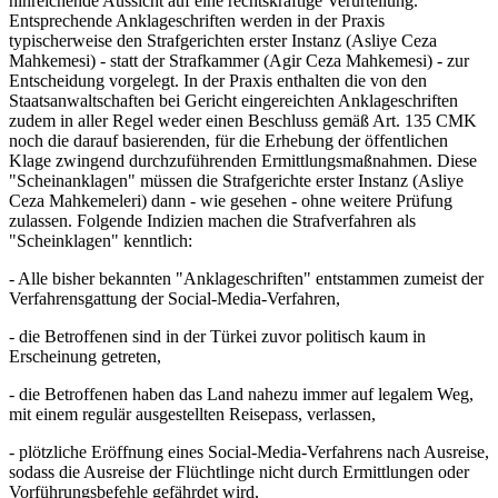
hinreichende Aussicht auf eine rechtskräftige Verurteilung.
Entsprechende Anklageschriften werden in der Praxis
typischerweise den Strafgerichten erster Instanz (Asliye Ceza
Mahkemesi) - statt der Strafkammer (Agir Ceza Mahkemesi) - zur
Entscheidung vorgelegt. In der Praxis enthalten die von den
Staatsanwaltschaften bei Gericht eingereichten Anklageschriften
zudem in aller Regel weder einen Beschluss gemäß Art. 135 CMK
noch die darauf basierenden, für die Erhebung der öffentlichen
Klage zwingend durchzuführenden Ermittlungsmaßnahmen. Diese
"Scheinanklagen" müssen die Strafgerichte erster Instanz (Asliye
Ceza Mahkemeleri) dann - wie gesehen - ohne weitere Prüfung
zulassen. Folgende Indizien machen die Strafverfahren als
"Scheinklagen" kenntlich:
- Alle bisher bekannten "Anklageschriften" entstammen zumeist der
Verfahrensgattung der Social-Media-Verfahren,
- die Betroffenen sind in der Türkei zuvor politisch kaum in
Erscheinung getreten,
- die Betroffenen haben das Land nahezu immer auf legalem Weg,
mit einem regulär ausgestellten Reisepass, verlassen,
- plötzliche Eröffnung eines Social-Media-Verfahrens nach Ausreise,
sodass die Ausreise der Flüchtlinge nicht durch Ermittlungen oder
Vorführungsbefehle gefährdet wird,