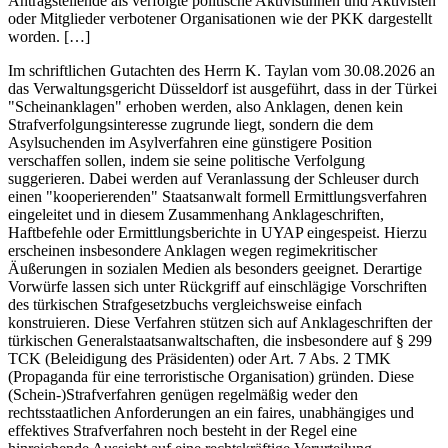
Antragstellende als verfolgte politische Aktivistinnen und Aktivisten
oder Mitglieder verbotener Organisationen wie der PKK dargestellt
worden. […]
Im schriftlichen Gutachten des Herrn K. Taylan vom 30.08.2026 an
das Verwaltungsgericht Düsseldorf ist ausgeführt, dass in der Türkei
"Scheinanklagen" erhoben werden, also Anklagen, denen kein
Strafverfolgungsinteresse zugrunde liegt, sondern die dem
Asylsuchenden im Asylverfahren eine günstigere Position
verschaffen sollen, indem sie seine politische Verfolgung
suggerieren. Dabei werden auf Veranlassung der Schleuser durch
einen "kooperierenden" Staatsanwalt formell Ermittlungsverfahren
eingeleitet und in diesem Zusammenhang Anklageschriften,
Haftbefehle oder Ermittlungsberichte in UYAP eingespeist. Hierzu
erscheinen insbesondere Anklagen wegen regimekritischer
Äußerungen in sozialen Medien als besonders geeignet. Derartige
Vorwürfe lassen sich unter Rückgriff auf einschlägige Vorschriften
des türkischen Strafgesetzbuchs vergleichsweise einfach
konstruieren. Diese Verfahren stützen sich auf Anklageschriften der
türkischen Generalstaatsanwaltschaften, die insbesondere auf § 299
TCK (Beleidigung des Präsidenten) oder Art. 7 Abs. 2 TMK
(Propaganda für eine terroristische Organisation) gründen. Diese
(Schein-)Strafverfahren genügen regelmäßig weder den
rechtsstaatlichen Anforderungen an ein faires, unabhängiges und
effektives Strafverfahren noch besteht in der Regel eine