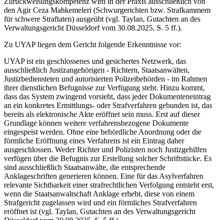
Zurückweisungskompetenz wird in der Praxis ausschließlich von
den Agir Ceza Mahkemeleri (Schwurgerichten bzw. Strafkammern
für schwere Straftaten) ausgeübt (vgl. Taylan, Gutachten an des
Verwaltungsgericht Düsseldorf vom 30.08.2025, S. 5 ff.).
Zu UYAP liegen dem Gericht folgende Erkenntnisse vor:
UYAP ist ein geschlossenes und gesichertes Netzwerk, das
ausschließlich Justizangehörigen - Richtern, Staatsanwälten,
Justizbediensteten und autorisierten Polizeibehörden - im Rahmen
ihrer dienstlichen Befugnisse zur Verfügung steht. Hinzu kommt,
dass das System zwingend vorsieht, dass jeder Dokumenteneintrag
an ein konkretes Ermittlungs- oder Strafverfahren gebunden ist, das
bereits als elektronische Akte eröffnet sein muss. Erst auf dieser
Grundlage können weitere verfahrensbezogene Dokumente
eingespeist werden. Ohne eine behördliche Anordnung oder die
förmliche Eröffnung eines Verfahrens ist ein Eintrag daher
ausgeschlossen. Weder Richter und Polizisten noch Justizgehilfen
verfügen über die Befugnis zur Erstellung solcher Schriftstücke. Es
sind ausschließlich Staatsanwälte, die entsprechende
Anklageschriften generieren können. Eine für das Asylverfahren
relevante Sichtbarkeit einer strafrechtlichen Verfolgung entsteht erst,
wenn die Staatsanwaltschaft Anklage erhebt, diese von einem
Strafgericht zugelassen wird und ein förmliches Strafverfahren
eröffnet ist (vgl. Taylan, Gutachten an des Verwaltungsgericht