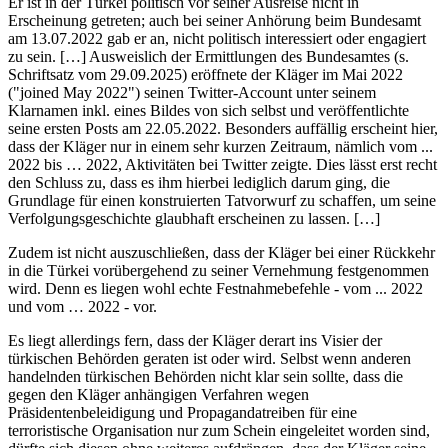
Er ist in der Türkei politisch vor seiner Ausreise nicht in
Erscheinung getreten; auch bei seiner Anhörung beim Bundesamt
am 13.07.2022 gab er an, nicht politisch interessiert oder engagiert
zu sein. […] Ausweislich der Ermittlungen des Bundesamtes (s.
Schriftsatz vom 29.09.2025) eröffnete der Kläger im Mai 2022
("joined May 2022") seinen Twitter-Account unter seinem
Klarnamen inkl. eines Bildes von sich selbst und veröffentlichte
seine ersten Posts am 22.05.2022. Besonders auffällig erscheint hier,
dass der Kläger nur in einem sehr kurzen Zeitraum, nämlich vom ...
2022 bis … 2022, Aktivitäten bei Twitter zeigte. Dies lässt erst recht
den Schluss zu, dass es ihm hierbei lediglich darum ging, die
Grundlage für einen konstruierten Tatvorwurf zu schaffen, um seine
Verfolgungsgeschichte glaubhaft erscheinen zu lassen. […]
Zudem ist nicht auszuschließen, dass der Kläger bei einer Rückkehr
in die Türkei vorübergehend zu seiner Vernehmung festgenommen
wird. Denn es liegen wohl echte Festnahmebefehle - vom ... 2022
und vom … 2022 - vor.
Es liegt allerdings fern, dass der Kläger derart ins Visier der
türkischen Behörden geraten ist oder wird. Selbst wenn anderen
handelnden türkischen Behörden nicht klar sein sollte, dass die
gegen den Kläger anhängigen Verfahren wegen
Präsidentenbeleidigung und Propagandatreiben für eine
terroristische Organisation nur zum Schein eingeleitet worden sind,