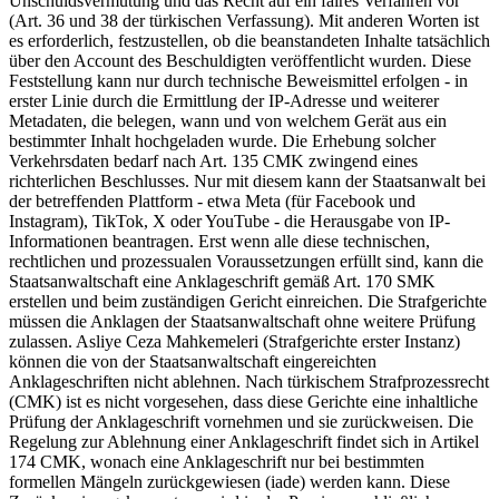
Unschuldsvermutung und das Recht auf ein faires Verfahren vor
(Art. 36 und 38 der türkischen Verfassung). Mit anderen Worten ist
es erforderlich, festzustellen, ob die beanstandeten Inhalte tatsächlich
über den Account des Beschuldigten veröffentlicht wurden. Diese
Feststellung kann nur durch technische Beweismittel erfolgen - in
erster Linie durch die Ermittlung der IP-Adresse und weiterer
Metadaten, die belegen, wann und von welchem Gerät aus ein
bestimmter Inhalt hochgeladen wurde. Die Erhebung solcher
Verkehrsdaten bedarf nach Art. 135 CMK zwingend eines
richterlichen Beschlusses. Nur mit diesem kann der Staatsanwalt bei
der betreffenden Plattform - etwa Meta (für Facebook und
Instagram), TikTok, X oder YouTube - die Herausgabe von IP-
Informationen beantragen. Erst wenn alle diese technischen,
rechtlichen und prozessualen Voraussetzungen erfüllt sind, kann die
Staatsanwaltschaft eine Anklageschrift gemäß Art. 170 SMK
erstellen und beim zuständigen Gericht einreichen. Die Strafgerichte
müssen die Anklagen der Staatsanwaltschaft ohne weitere Prüfung
zulassen. Asliye Ceza Mahkemeleri (Strafgerichte erster Instanz)
können die von der Staatsanwaltschaft eingereichten
Anklageschriften nicht ablehnen. Nach türkischem Strafprozessrecht
(CMK) ist es nicht vorgesehen, dass diese Gerichte eine inhaltliche
Prüfung der Anklageschrift vornehmen und sie zurückweisen. Die
Regelung zur Ablehnung einer Anklageschrift findet sich in Artikel
174 CMK, wonach eine Anklageschrift nur bei bestimmten
formellen Mängeln zurückgewiesen (iade) werden kann. Diese