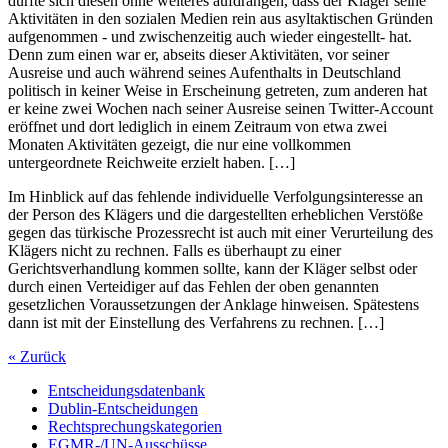
dürfte sich diesen ohne weiteres aufdrängen, dass der Kläger seine
Aktivitäten in den sozialen Medien rein aus asyltaktischen Gründen
aufgenommen - und zwischenzeitig auch wieder eingestellt- hat.
Denn zum einen war er, abseits dieser Aktivitäten, vor seiner
Ausreise und auch während seines Aufenthalts in Deutschland
politisch in keiner Weise in Erscheinung getreten, zum anderen hat
er keine zwei Wochen nach seiner Ausreise seinen Twitter-Account
eröffnet und dort lediglich in einem Zeitraum von etwa zwei
Monaten Aktivitäten gezeigt, die nur eine vollkommen
untergeordnete Reichweite erzielt haben. […]
Im Hinblick auf das fehlende individuelle Verfolgungsinteresse an
der Person des Klägers und die dargestellten erheblichen Verstöße
gegen das türkische Prozessrecht ist auch mit einer Verurteilung des
Klägers nicht zu rechnen. Falls es überhaupt zu einer
Gerichtsverhandlung kommen sollte, kann der Kläger selbst oder
durch einen Verteidiger auf das Fehlen der oben genannten
gesetzlichen Voraussetzungen der Anklage hinweisen. Spätestens
dann ist mit der Einstellung des Verfahrens zu rechnen. […]
« Zurück
Entscheidungsdatenbank
Dublin-Entscheidungen
Rechtsprechungskategorien
EGMR-/UN-Ausschüsse