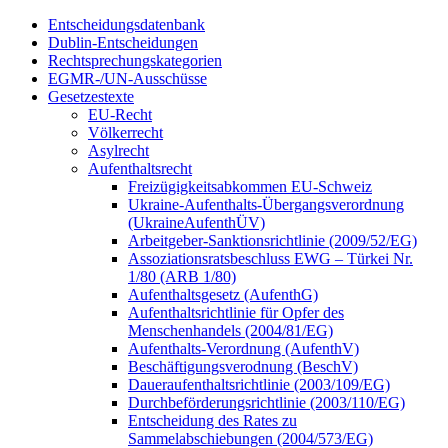
Entscheidungsdatenbank
Dublin-Entscheidungen
Rechtsprechungskategorien
EGMR-/UN-Ausschüsse
Gesetzestexte
EU-Recht
Völkerrecht
Asylrecht
Aufenthaltsrecht
Freizügigkeitsabkommen EU-Schweiz
Ukraine-Aufenthalts-Übergangsverordnung
(UkraineAufenthÜV)
Arbeitgeber-Sanktionsrichtlinie (2009/52/EG)
Assoziationsratsbeschluss EWG – Türkei Nr.
1/80 (ARB 1/80)
Aufenthaltsgesetz (AufenthG)
Aufenthaltsrichtlinie für Opfer des
Menschenhandels (2004/81/EG)
Aufenthalts-Verordnung (AufenthV)
Beschäftigungsverodnung (BeschV)
Daueraufenthaltsrichtlinie (2003/109/EG)
Durchbeförderungsrichtlinie (2003/110/EG)
Entscheidung des Rates zu
Sammelabschiebungen (2004/573/EG)