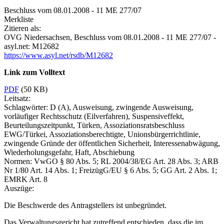
Beschluss vom 08.01.2008 - 11 ME 277/07
Merkliste
Zitieren als:
OVG Niedersachsen,
Beschluss vom 08.01.2008 - 11 ME 277/07
-
asyl.net: M12682
https://www.asyl.net/rsdb/M12682
Link zum Volltext
PDF
(50 KB)
Leitsatz:
Schlagwörter:
D (A), Ausweisung, zwingende Ausweisung,
vorläufiger Rechtsschutz (Eilverfahren), Suspensiveffekt,
Beurteilungszeitpunkt, Türken, Assoziationsratsbeschluss
EWG/Türkei, Assoziationsberechtigte, Unionsbürgerrichtlinie,
zwingende Gründe der öffentlichen Sicherheit, Interessenabwägung,
Wiederholungsgefahr, Haft, Abschiebung
Normen:
VwGO § 80 Abs. 5; RL 2004/38/EG Art. 28 Abs. 3; ARB
Nr 1/80 Art. 14 Abs. 1; FreizügG/EU § 6 Abs. 5; GG Art. 2 Abs. 1;
EMRK Art. 8
Auszüge:
Die Beschwerde des Antragstellers ist unbegründet.
Das Verwaltungsgericht hat zutreffend entschieden, dass die im