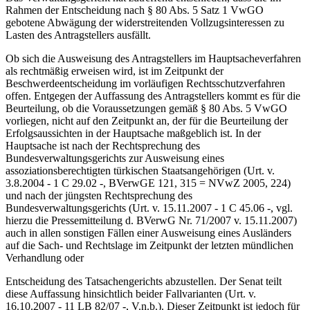
Rahmen der Entscheidung nach § 80 Abs. 5 Satz 1 VwGO
gebotene Abwägung der widerstreitenden Vollzugsinteressen zu
Lasten des Antragstellers ausfällt.
Ob sich die Ausweisung des Antragstellers im Hauptsacheverfahren
als rechtmäßig erweisen wird, ist im Zeitpunkt der
Beschwerdeentscheidung im vorläufigen Rechtsschutzverfahren
offen. Entgegen der Auffassung des Antragstellers kommt es für die
Beurteilung, ob die Voraussetzungen gemäß § 80 Abs. 5 VwGO
vorliegen, nicht auf den Zeitpunkt an, der für die Beurteilung der
Erfolgsaussichten in der Hauptsache maßgeblich ist. In der
Hauptsache ist nach der Rechtsprechung des
Bundesverwaltungsgerichts zur Ausweisung eines
assoziationsberechtigten türkischen Staatsangehörigen (Urt. v.
3.8.2004 - 1 C 29.02 -, BVerwGE 121, 315 = NVwZ 2005, 224)
und nach der jüngsten Rechtsprechung des
Bundesverwaltungsgerichts (Urt. v. 15.11.2007 - 1 C 45.06 -, vgl.
hierzu die Pressemitteilung d. BVerwG Nr. 71/2007 v. 15.11.2007)
auch in allen sonstigen Fällen einer Ausweisung eines Ausländers
auf die Sach- und Rechtslage im Zeitpunkt der letzten mündlichen
Verhandlung oder
Entscheidung des Tatsachengerichts abzustellen. Der Senat teilt
diese Auffassung hinsichtlich beider Fallvarianten (Urt. v.
16.10.2007 - 11 LB 82/07 -, V.n.b.). Dieser Zeitpunkt ist jedoch für