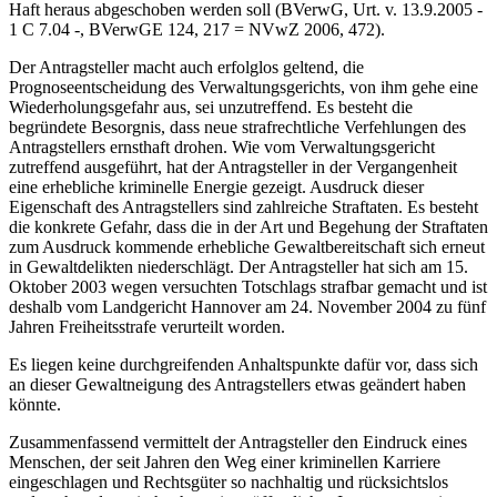
Haft heraus abgeschoben werden soll (BVerwG, Urt. v. 13.9.2005 -
1 C 7.04 -, BVerwGE 124, 217 = NVwZ 2006, 472).
Der Antragsteller macht auch erfolglos geltend, die
Prognoseentscheidung des Verwaltungsgerichts, von ihm gehe eine
Wiederholungsgefahr aus, sei unzutreffend. Es besteht die
begründete Besorgnis, dass neue strafrechtliche Verfehlungen des
Antragstellers ernsthaft drohen. Wie vom Verwaltungsgericht
zutreffend ausgeführt, hat der Antragsteller in der Vergangenheit
eine erhebliche kriminelle Energie gezeigt. Ausdruck dieser
Eigenschaft des Antragstellers sind zahlreiche Straftaten. Es besteht
die konkrete Gefahr, dass die in der Art und Begehung der Straftaten
zum Ausdruck kommende erhebliche Gewaltbereitschaft sich erneut
in Gewaltdelikten niederschlägt. Der Antragsteller hat sich am 15.
Oktober 2003 wegen versuchten Totschlags strafbar gemacht und ist
deshalb vom Landgericht Hannover am 24. November 2004 zu fünf
Jahren Freiheitsstrafe verurteilt worden.
Es liegen keine durchgreifenden Anhaltspunkte dafür vor, dass sich
an dieser Gewaltneigung des Antragstellers etwas geändert haben
könnte.
Zusammenfassend vermittelt der Antragsteller den Eindruck eines
Menschen, der seit Jahren den Weg einer kriminellen Karriere
eingeschlagen und Rechtsgüter so nachhaltig und rücksichtslos