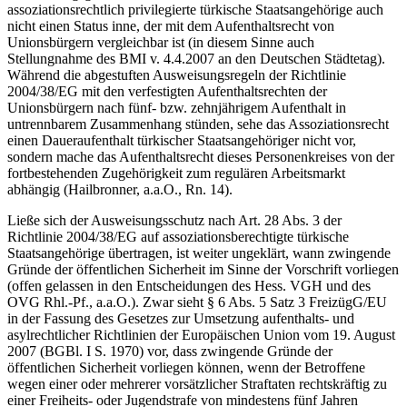
assoziationsrechtlich privilegierte türkische Staatsangehörige auch
nicht einen Status inne, der mit dem Aufenthaltsrecht von
Unionsbürgern vergleichbar ist (in diesem Sinne auch
Stellungnahme des BMI v. 4.4.2007 an den Deutschen Städtetag).
Während die abgestuften Ausweisungsregeln der Richtlinie
2004/38/EG mit den verfestigten Aufenthaltsrechten der
Unionsbürgern nach fünf- bzw. zehnjährigem Aufenthalt in
untrennbarem Zusammenhang stünden, sehe das Assoziationsrecht
einen Daueraufenthalt türkischer Staatsangehöriger nicht vor,
sondern mache das Aufenthaltsrecht dieses Personenkreises von der
fortbestehenden Zugehörigkeit zum regulären Arbeitsmarkt
abhängig (Hailbronner, a.a.O., Rn. 14).
Ließe sich der Ausweisungsschutz nach Art. 28 Abs. 3 der
Richtlinie 2004/38/EG auf assoziationsberechtigte türkische
Staatsangehörige übertragen, ist weiter ungeklärt, wann zwingende
Gründe der öffentlichen Sicherheit im Sinne der Vorschrift vorliegen
(offen gelassen in den Entscheidungen des Hess. VGH und des
OVG Rhl.-Pf., a.a.O.). Zwar sieht § 6 Abs. 5 Satz 3 FreizügG/EU
in der Fassung des Gesetzes zur Umsetzung aufenthalts- und
asylrechtlicher Richtlinien der Europäischen Union vom 19. August
2007 (BGBl. I S. 1970) vor, dass zwingende Gründe der
öffentlichen Sicherheit vorliegen können, wenn der Betroffene
wegen einer oder mehrerer vorsätzlicher Straftaten rechtskräftig zu
einer Freiheits- oder Jugendstrafe von mindestens fünf Jahren