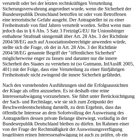
verurteilt oder bei der letzten rechtskräftigen Verurteilung
Sicherungsverwahrung angeordnet wurde, wenn die Sicherheit der
Bundesrepublik Deutschland betroffen ist oder vom Betroffenen
eine terroristische Gefahr ausgeht. Der Antragsteller ist zu einer
Freiheitsstrafe von fünf Jahren verurteilt worden. Selbst wenn man
jedoch das in § 6 Abs. 5 Satz 3 FreizügG/EU für Unionsbürger
enthaltene Strafmaß sinngemäß über Art. 28 Abs. 3 der Richtlinie
2004/38/EG auch auf Assoziationsberechtigte anwenden würde,
stellte sich die Frage, ob der in Art. 28 Abs. 3 der Richtlinie
2004/38/EG genannte Begriff der "öffentlichen Sicherheit"
möglicherweise enger zu fassen und darunter nur die innere
Sicherheit des Staates zu verstehen ist (so Gutmann, InfAuslR 2005,
401) mit der Folge, dass eine Verurteilung zu einer fünfjährigen
Freiheitsstrafe nicht zwingend die innere Sicherheit gefährdet.
Nach den vorstehenden Ausführungen sind die Erfolgsaussichten
der Klage als offen anzusehen. Es ist deshalb eine reine
Interessenabwägung vorzunehmen. Sie führt unter Berücksichtigung
der Sach- und Rechtslage, wie sie sich zum Zeitpunkt der
Beschwerdeentscheidung darstellt, zu dem Ergebnis, dass das
öffentliche Interesse an dem Sofortvollzug der Ausweisung des
Antragstellers dessen private Belange überwiegt, vorläufig in der
Bundesrepublik Deutschland bleiben zu dürfen. Im Rahmen einer
von der Frage der Rechtmäßigkeit der Ausweisungsverfügung
losgelösten reinen Interessenabwägung ist auch zu prüfen, ob ein