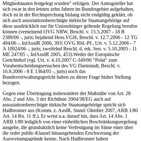
Mitgliedstaaten festgelegt wurden" erfolgen. Der Antragsteller hat
sich zwar in den letzten zehn Jahren im Bundesgebiet aufgehalten,
doch ist in der Rechtsprechung bislang nicht endgültig geklärt, ob
sich auch assoziationsberechtigte türkische Staatsangehörige auf
diese ausdrücklich nur für Unionsbürger geltende Regelung berufen
können (verneinend OVG NRW, Beschl. v. 15.5.2007 - 18 B
2389/06 -, juris; bejahend Hess.VGH, Beschl. v. 12.7.2006 - 12 TG
494/06 -, InfAuslR 2006, 393; OVG Rhl.-Pf., Urt. v. 5.12.2006 - 7
A 10924/06 -, juris; zweifelnd Beschl. d. erk. Sen. v. 5.10.2005 - 11
ME 247/05 -, InfAuslR 2005, 453).Weder der Europäische
Gerichtshof (vgl. Urt. v. 4.10.2007 C-349/06 "Polat" zum
Vorabentscheidungsersuchen des VG Darmstadt, Beschl. v.
16.8.2006 - 8 E 1364/05 -, juris) noch das
Bundesverwaltungsgericht haben zu dieser Frage bisher Stellung
bezogen.
Gegen eine Übertragung insbesondere der Maßstäbe von Art. 28
Abs. 2 und Abs. 3 der Richtlinie 2004/38/EG auch auf
assoziationsberechtigte türkische Staatsangehörige spricht sich
Hailbronner aus (Komm. z. AuslR, Stand: Oktober 2007, ARB 1/80
Art. 14 Rn. 11 ff.). Er weist u.a. darauf hin, dass Art. 14 Abs. 1
ARB 1/80 lediglich von einer einheitlichen Beschränkungsregelung
ausgehe, die grundsätzlich keine Verfestigung im Sinne einer über
die ordre public-Klausel hinausgehenden Erschwerung der
Ausweisungsgründe kenne. Nach Hailbronner haben