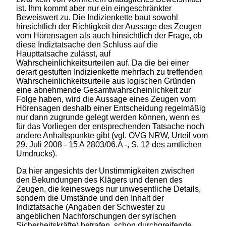
ist. Ihm kommt aber nur ein eingeschränkter
Beweiswert zu. Die Indizienkette baut sowohl
hinsichtlich der Richtigkeit der Aussage des Zeugen
vom Hörensagen als auch hinsichtlich der Frage, ob
diese Indiztatsache den Schluss auf die
Haupttatsache zulässt, auf
Wahrscheinlichkeitsurteilen auf. Da die bei einer
derart gestuften Indizienkette mehrfach zu treffenden
Wahrscheinlichkeitsurteile aus logischen Gründen
eine abnehmende Gesamtwahrscheinlichkeit zur
Folge haben, wird die Aussage eines Zeugen vom
Hörensagen deshalb einer Entscheidung regelmäßig
nur dann zugrunde gelegt werden können, wenn es
für das Vorliegen der entsprechenden Tatsache noch
andere Anhaltspunkte gibt (vgl. OVG NRW, Urteil vom
29. Juli 2008 - 15 A 2803/06.A -, S. 12 des amtlichen
Umdrucks).
Da hier angesichts der Unstimmigkeiten zwischen
den Bekundungen des Klägers und denen des
Zeugen, die keineswegs nur unwesentliche Details,
sondern die Umstände und den Inhalt der
Indiztatsache (Angaben der Schwester zu
angeblichen Nachforschungen der syrischen
Sicherheitskräfte) betrafen, schon durchgreifende