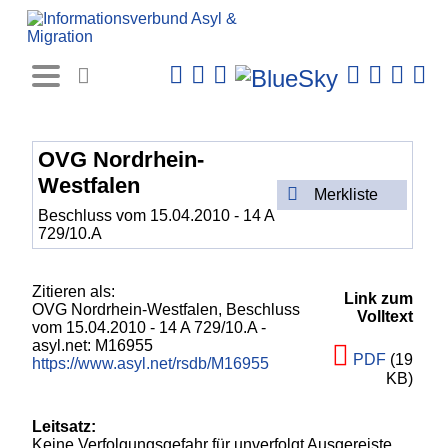
Rechtsprechungs-
Datenbank
OVG Nordrhein-
Westfalen
Merkliste
Beschluss vom 15.04.2010 - 14 A
729/10.A
Zitieren als:
Link zum
OVG Nordrhein-Westfalen,
Beschluss
Volltext
vom 15.04.2010 - 14 A 729/10.A
-
asyl.net: M16955
PDF
(19
https://www.asyl.net/rsdb/M16955
KB)
Leitsatz:
Keine Verfolgungsgefahr für unverfolgt Ausgereiste