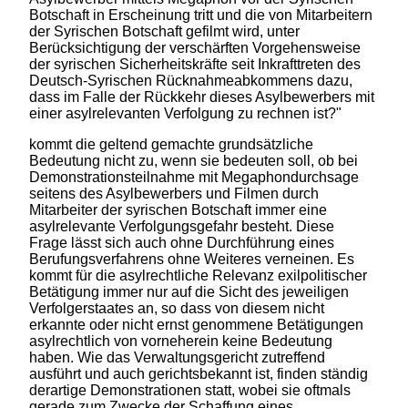
Botschaft in Erscheinung tritt und die von Mitarbeitern
der Syrischen Botschaft gefilmt wird, unter
Berücksichtigung der verschärften Vorgehensweise
der syrischen Sicherheitskräfte seit Inkrafttreten des
Deutsch-Syrischen Rücknahmeabkommens dazu,
dass im Falle der Rückkehr dieses Asylbewerbers mit
einer asylrelevanten Verfolgung zu rechnen ist?"
kommt die geltend gemachte grundsätzliche
Bedeutung nicht zu, wenn sie bedeuten soll, ob bei
Demonstrationsteilnahme mit Megaphondurchsage
seitens des Asylbewerbers und Filmen durch
Mitarbeiter der syrischen Botschaft immer eine
asylrelevante Verfolgungsgefahr besteht. Diese
Frage lässt sich auch ohne Durchführung eines
Berufungsverfahrens ohne Weiteres verneinen. Es
kommt für die asylrechtliche Relevanz exilpolitischer
Betätigung immer nur auf die Sicht des jeweiligen
Verfolgerstaates an, so dass von diesem nicht
erkannte oder nicht ernst genommene Betätigungen
asylrechtlich von vorneherein keine Bedeutung
haben. Wie das Verwaltungsgericht zutreffend
ausführt und auch gerichtsbekannt ist, finden ständig
derartige Demonstrationen statt, wobei sie oftmals
gerade zum Zwecke der Schaffung eines