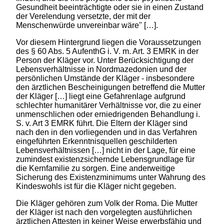
Gesundheit beeinträchtigte oder sie in einen Zustand
der Verelendung versetzte, der mit der
Menschenwürde unvereinbar wäre" […].
Vor diesem Hintergrund liegen die Voraussetzungen
des § 60 Abs. 5 AufenthG i. V. m. Art. 3 EMRK in der
Person der Kläger vor. Unter Berücksichtigung der
Lebensverhältnisse in Nordmazedonien und der
persönlichen Umstände der Kläger - insbesondere
den ärztlichen Bescheinigungen betreffend die Mutter
der Kläger […] liegt eine Gefahrenlage aufgrund
schlechter humanitärer Verhältnisse vor, die zu einer
unmenschlichen oder erniedrigenden Behandlung i.
S. v. Art 3 EMRK führt. Die Eltern der Kläger sind
nach den in den vorliegenden und in das Verfahren
eingeführten Erkenntnisquellen geschilderten
Lebensverhältnissen […] nicht in der Lage, für eine
zumindest existenzsichernde Lebensgrundlage für
die Kernfamilie zu sorgen. Eine anderweitige
Sicherung des Existenzminimums unter Wahrung des
Kindeswohls ist für die Kläger nicht gegeben.
Die Kläger gehören zum Volk der Roma. Die Mutter
der Kläger ist nach den vorgelegten ausführlichen
ärztlichen Attesten in keiner Weise erwerbsfähig und