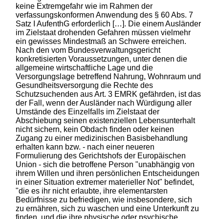
keine Extremgefahr wie im Rahmen der
verfassungskonformen Anwendung des § 60 Abs. 7
Satz I AufenthG erforderlich […]. Die einem Ausländer
im Zielstaat drohenden Gefahren müssen vielmehr
ein gewisses Mindestmaß an Schwere erreichen.
Nach den vom Bundesverwaltungsgericht
konkretisierten Voraussetzungen, unter denen die
allgemeine wirtschaftliche Lage und die
Versorgungslage betreffend Nahrung, Wohnraum und
Gesundheitsversorgung die Rechte des
Schutzsuchenden aus Art. 3 EMRK gefährden, ist das
der Fall, wenn der Ausländer nach Würdigung aller
Umstände des Einzelfalls im Zielstaat der
Abschiebung seinen existenziellen Lebensunterhalt
nicht sichern, kein Obdach finden oder keinen
Zugang zu einer medizinischen Basisbehandlung
erhalten kann bzw. - nach einer neueren
Formulierung des Gerichtshofs der Europäischen
Union - sich die betroffene Person "unabhängig von
ihrem Willen und ihren persönlichen Entscheidungen
in einer Situation extremer materieller Not" befindet,
"die es ihr nicht erlaubte, ihre elementarsten
Bedürfnisse zu befriedigen, wie insbesondere, sich
zu ernähren, sich zu waschen und eine Unterkunft zu
finden, und die ihre physische oder psychische