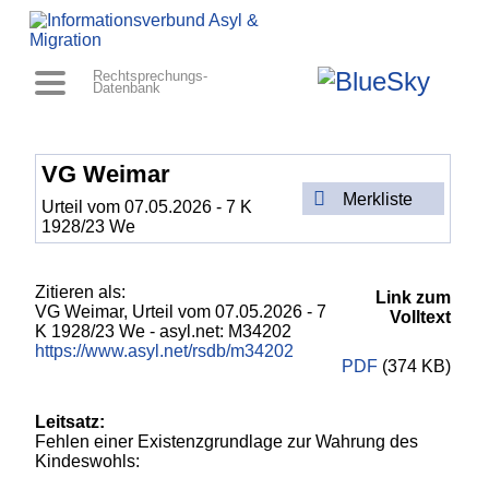
Rechtsprechungs-
Datenbank
VG Weimar
Merkliste
Urteil vom 07.05.2026 - 7 K
1928/23 We
Zitieren als:
Link zum
VG Weimar,
Urteil vom 07.05.2026 - 7
Volltext
K 1928/23 We
- asyl.net: M34202
https://www.asyl.net/rsdb/m34202
PDF
(374 KB)
Leitsatz:
Fehlen einer Existenzgrundlage zur Wahrung des
Kindeswohls: