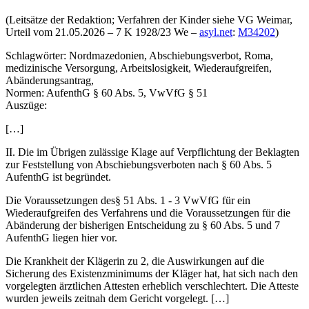
(Leitsätze der Redaktion; Verfahren der Kinder siehe VG Weimar,
Urteil vom 21.05.2026 – 7 K 1928/23 We –
asyl.net
:
M34202
)
Schlagwörter:
Nordmazedonien, Abschiebungsverbot, Roma,
medizinische Versorgung, Arbeitslosigkeit, Wiederaufgreifen,
Abänderungsantrag,
Normen:
AufenthG § 60 Abs. 5, VwVfG § 51
Auszüge:
[…]
II. Die im Übrigen zulässige Klage auf Verpflichtung der Beklagten
zur Feststellung von Abschiebungsverboten nach § 60 Abs. 5
AufenthG ist begründet.
Die Voraussetzungen des§ 51 Abs. 1 - 3 VwVfG für ein
Wiederaufgreifen des Verfahrens und die Voraussetzungen für die
Abänderung der bisherigen Entscheidung zu § 60 Abs. 5 und 7
AufenthG liegen hier vor.
Die Krankheit der Klägerin zu 2, die Auswirkungen auf die
Sicherung des Existenzminimums der Kläger hat, hat sich nach den
vorgelegten ärztlichen Attesten erheblich verschlechtert. Die Atteste
wurden jeweils zeitnah dem Gericht vorgelegt. […]