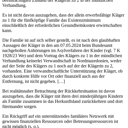
beeinträchtigten Zustand der Klägerin zu 2 in der mündlichen
Verhandlung.
Es ist nicht davon auszugehen, dass der allein erwerbsfähige Kläger
zu 1 für die fünfköpfige Familie das Existenzminimum
einschließlich der erforderlichen Gesundheitskosten erwirtschaften
kann.
Die Familie ist auf sich selber gestellt, es ist nach den glaubhaften
Aussagen der Kläger in den am 07.05.2024 beim Bundesamt
nachgeholten Anhörungen im Asylverfahren der Kinder (vgl. 7 K
1928/23 We) und dem Vortrag des Klägers zu 1 in der mündlichen
Verhandlung keinerlei Verwandtschaft in Nordmazedonien, weder
auf der Seite des Klägers zu 1 noch auf der der Klägerin zu 2,
vorhanden. Eine verwandtschaftliche Unterstützung der Kläger, ob
durch konkrete Hilfe vor Ort oder finanziell auch aus der
Entfernung, ist nicht gegeben. […]
Bei realitätsnaher Betrachtung der Rückkehrsituation ist davon
auszugeben, dass die Kläger mit ihren drei minderjährigen Kindern
als Familie zusammen in das Herkunftsland zurückkehren und dort
füreinander sorgen.
Ein Rückgriff auf ein unterstützendes familiäres Netzwerk mit
gewissen finanziellen Ressourcen oder Betreuungsressourcen ist
nicht möglich (s. o.).