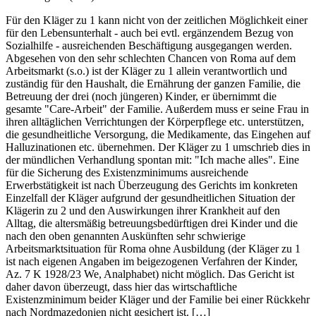
Für den Kläger zu 1 kann nicht von der zeitlichen Möglichkeit einer
für den Lebensunterhalt - auch bei evtl. ergänzendem Bezug von
Sozialhilfe - ausreichenden Beschäftigung ausgegangen werden.
Abgesehen von den sehr schlechten Chancen von Roma auf dem
Arbeitsmarkt (s.o.) ist der Kläger zu 1 allein verantwortlich und
zuständig für den Haushalt, die Ernährung der ganzen Familie, die
Betreuung der drei (noch jüngeren) Kinder, er übernimmt die
gesamte "Care-Arbeit" der Familie. Außerdem muss er seine Frau in
ihren alltäglichen Verrichtungen der Körperpflege etc. unterstützen,
die gesundheitliche Versorgung, die Medikamente, das Eingehen auf
Halluzinationen etc. übernehmen. Der Kläger zu 1 umschrieb dies in
der mündlichen Verhandlung spontan mit: "Ich mache alles". Eine
für die Sicherung des Existenzminimums ausreichende
Erwerbstätigkeit ist nach Überzeugung des Gerichts im konkreten
Einzelfall der Kläger aufgrund der gesundheitlichen Situation der
Klägerin zu 2 und den Auswirkungen ihrer Krankheit auf den
Alltag, die altersmäßig betreuungsbedürftigen drei Kinder und die
nach den oben genannten Auskünften sehr schwierige
Arbeitsmarktsituation für Roma ohne Ausbildung (der Kläger zu 1
ist nach eigenen Angaben im beigezogenen Verfahren der Kinder,
Az. 7 K 1928/23 We, Analphabet) nicht möglich. Das Gericht ist
daher davon überzeugt, dass hier das wirtschaftliche
Existenzminimum beider Kläger und der Familie bei einer Rückkehr
nach Nordmazedonien nicht gesichert ist. […]