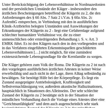
Unter Berücksichtigung der Lebensverhältnisse in Nordmazedonien
und der persönlichen Umstände der Kläger - insbesondere den
ärztlichen Bescheinigungen betreffend die Klägerin zu 2, die den
Anforderungen des § 60 Abs. 7 Satz 2 i.V.m. § 60a Abs. 2c
AufenthG entsprechen, in Verbindung mit den in ausführlichen
Klinik-Arztbriefen belegten Umständen und Auswirkungen der
Erkrankungen der Klägerin zu 2 - liegt eine Gefahrenlage aufgrund
schlechter humanitärer Verhältnisse vor, die zu einer
unmenschlichen oder erniedrigenden Behandlung i. S. v. Art. 3
EMRK führt. Es ist den Klägern nach den in den vorliegenden und
in das Verfahren eingeführten Erkenntnisquellen geschilderten
Lebensverhältnissen […] nicht möglich, für eine zumindest
existenzsichernde Lebensgrundlage für die Kernfamilie zu sorgen.
Die Kläger gehören zum Volk der Roma. Die Klägerin zu 2 ist nach
den vorgelegten ausführlichen ärztlichen Attesten in keiner Weise
erwerbsfähig und auch nicht in der Lage, ihren Alltag selbständig zu
bewältigen. Sie benötigt Hilfe bei der Körperpflege. Es liegt ein
Zustand ausgeprägter Antriebslosigkeit, Kraftlosigkeit und
Selbstvernachlässigung vor, außerdem akustische Halluzinationen,
hauptsächlich in Situationen des Alleinseins. Der sehr schlechte
Zustand der Klägerin zu 2 bestätigte sich in der Situation der
mündlichen Verhandlung durch die Vorlage eines Attestes über eine
"Gerichtsunfähigkeit" und dem auch augenscheinlich sehr stark