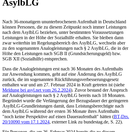
AsylbLG
Nach 36-monatigem ununterbrochenem Aufenthalt in Deutschland
können Personen, die zu diesem Zeitpunkt noch immer Leistungen
nach dem AsylbLG beziehen, unter bestimmten Voraussetzungen
Leistungen in der Höhe der Sozialhilfe erhalten. Sie bleiben dann
zwar weiterhin im Regelungsbereich des AsylbLG, wechseln aber
zu den sogenannten Analogleistungen nach § 2 AsylbLG, die in der
Höhe den Leistungen nach SGB II (Grundsicherungsgeld) bzw.
SGB XII (Sozialhilfe) entsprechen.
Dass die Analogleistungen erst nach 36 Monaten des Aufenthalts
zur Anwendung kommen, geht auf eine Änderung des AsylbLG
zurück, die im sogenannten Rückführungsverbesserungsgesetz
enthalten war und am 27. Februar 2024 in Kraft getreten ist (siehe
Meldung bei asyl.net vom 26.2.2024
). Zuvor bestand der Anspruch
auf Analogleistungen nach § 2 AsylbLG bereits nach 18 Monaten.
Begründet wurde die Verlängerung der Bezugsdauer der geringeren
AsylbLG-Grundleistungen damit, dass Leistungsberechtigte nach
dem AsylbLG während der ersten 36 Monate ihres Aufenthalts
"noch keine Perspektive auf einen Daueraufenthalt" hätten (
BT-Drs.
20/10090 vom 17.1.2024
, externer Link zu bundestag.de, S. 22).
Für Personen, die am 26. Februar 2024 bereits die zu diesem