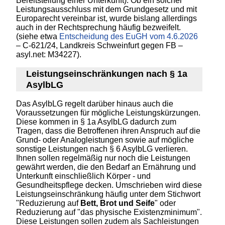
Bereitstellung einer Unterkunft). Ob ein solcher
Leistungsausschluss mit dem Grundgesetz und mit
Europarecht vereinbar ist, wurde bislang allerdings
auch in der Rechtsprechung häufig bezweifelt.
(siehe etwa
Entscheidung des EuGH vom 4.6.2026
– C-621/24, Landkreis Schweinfurt gegen FB –
asyl.net: M34227).
Leistungseinschränkungen nach § 1a
AsylbLG
Das AsylbLG regelt darüber hinaus auch die
Voraussetzungen für mögliche Leistungskürzungen.
Diese kommen in § 1a AsylbLG dadurch zum
Tragen, dass die Betroffenen ihren Anspruch auf die
Grund- oder Analogleistungen sowie auf mögliche
sonstige Leistungen nach § 6 AsylbLG verlieren.
Ihnen sollen regelmäßig nur noch die Leistungen
gewährt werden, die den Bedarf an Ernährung und
Unterkunft einschließlich Körper - und
Gesundheitspflege decken. Umschrieben wird diese
Leistungseinschränkung häufig unter dem Stichwort
"Reduzierung auf
Bett, Brot und Seife
" oder
Reduzierung auf "das physische Existenzminimum".
Diese Leistungen sollen zudem als Sachleistungen