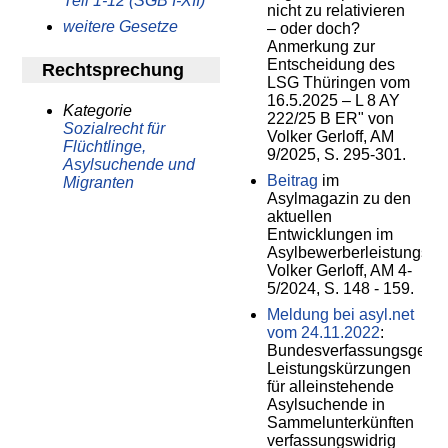
Teil 1-12 (SGB I-XII)
nicht zu relativieren
weitere Gesetze
– oder doch?
Anmerkung zur
Entscheidung des
Rechtsprechung
LSG Thüringen vom
16.5.2025 – L 8 AY
Kategorie
222/25 B ER" von
Sozialrecht für
Volker Gerloff, AM
Flüchtlinge,
9/2025, S. 295-301.
Asylsuchende und
Beitrag
im
Migranten
Asylmagazin zu den
aktuellen
Entwicklungen im
Asylbewerberleistungsge
Volker Gerloff, AM 4-
5/2024, S. 148 - 159.
Meldung bei asyl.net
vom 24.11.2022
:
Bundesverfassungsgerich
Leistungskürzungen
für alleinstehende
Asylsuchende in
Sammelunterkünften
verfassungswidrig