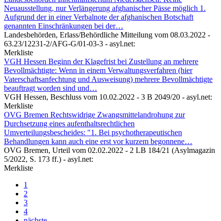
Neuausstellung, nur Verlängerung afghanischer Pässe möglich 1.
Aufgrund der in einer Verbalnote der afghanischen Botschaft
genannten Einschränkungen bei der…
Landesbehörden,
Erlass/Behördliche Mitteilung vom 08.03.2022 -
63.23/12231-2/AFG-G/01-03-3
- asyl.net:
Merkliste
VGH Hessen
Beginn der Klagefrist bei Zustellung an mehrere
Bevollmächtigte: Wenn in einem Verwaltungsverfahren (hier
Vaterschaftsanfechtung und Ausweisung) mehrere Bevollmächtigte
beauftragt worden sind und…
VGH Hessen,
Beschluss vom 10.02.2022 - 3 B 2049/20
- asyl.net:
Merkliste
OVG Bremen
Rechtswidrige Zwangsmittelandrohung zur
Durchsetzung eines aufenthaltsrechtlichen
Umverteilungsbescheides: "1. Bei psychotherapeutischen
Behandlungen kann auch eine erst vor kurzem begonnene…
OVG Bremen,
Urteil vom 02.02.2022 - 2 LB 184/21 (Asylmagazin
5/2022, S. 173 ff.)
- asyl.net:
Merkliste
1
2
3
4
nächste