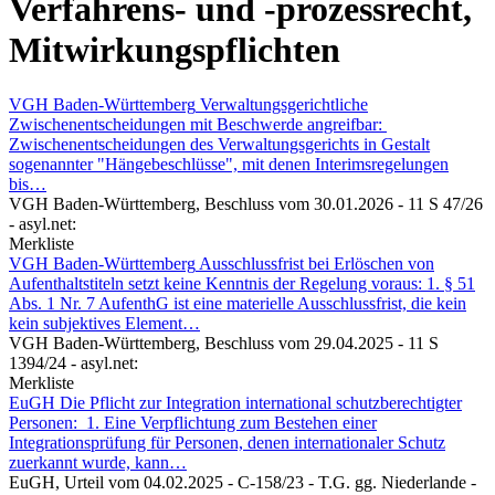
Verfahrens- und -prozessrecht,
Mitwirkungspflichten
VGH Baden-Württemberg
Verwaltungsgerichtliche
Zwischenentscheidungen mit Beschwerde angreifbar:
Zwischenentscheidungen des Verwaltungsgerichts in Gestalt
sogenannter "Hängebeschlüsse", mit denen Interimsregelungen
bis…
VGH Baden-Württemberg,
Beschluss vom 30.01.2026 - 11 S 47/26
- asyl.net:
Merkliste
VGH Baden-Württemberg
Ausschlussfrist bei Erlöschen von
Aufenthaltstiteln setzt keine Kenntnis der Regelung voraus: 1. § 51
Abs. 1 Nr. 7 AufenthG ist eine materielle Ausschlussfrist, die kein
kein subjektives Element…
VGH Baden-Württemberg,
Beschluss vom 29.04.2025 - 11 S
1394/24
- asyl.net:
Merkliste
EuGH
Die Pflicht zur Integration international schutzberechtigter
Personen: 1. Eine Verpflichtung zum Bestehen einer
Integrationsprüfung für Personen, denen internationaler Schutz
zuerkannt wurde, kann…
EuGH,
Urteil vom 04.02.2025 - C-158/23 - T.G. gg. Niederlande
-