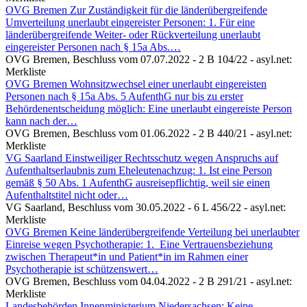
OVG Bremen
Zur Zuständigkeit für die länderübergreifende
Umverteilung unerlaubt eingereister Personen: 1. Für eine
länderübergreifende Weiter- oder Rückverteilung unerlaubt
eingereister Personen nach § 15a Abs.…
OVG Bremen,
Beschluss vom 07.07.2022 - 2 B 104/22
- asyl.net:
Merkliste
OVG Bremen
Wohnsitzwechsel einer unerlaubt eingereisten
Personen nach § 15a Abs. 5 AufenthG nur bis zu erster
Behördenentscheidung möglich: Eine unerlaubt eingereiste Person
kann nach der…
OVG Bremen,
Beschluss vom 01.06.2022 - 2 B 440/21
- asyl.net:
Merkliste
VG Saarland
Einstweiliger Rechtsschutz wegen Anspruchs auf
Aufenthaltserlaubnis zum Eheleutenachzug: 1. Ist eine Person
gemäß § 50 Abs. 1 AufenthG ausreisepflichtig, weil sie einen
Aufenthaltstitel nicht oder…
VG Saarland,
Beschluss vom 30.05.2022 - 6 L 456/22
- asyl.net:
Merkliste
OVG Bremen
Keine länderübergreifende Verteilung bei unerlaubter
Einreise wegen Psychotherapie: 1. Eine Vertrauensbeziehung
zwischen Therapeut*in und Patient*in im Rahmen einer
Psychotherapie ist schützenswert…
OVG Bremen,
Beschluss vom 04.04.2022 - 2 B 291/21
- asyl.net:
Merkliste
Landesbehörden
Innenministerium Niedersachsen: Keine