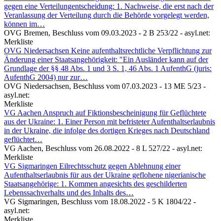
gegen eine Verteilungentscheidung: 1. Nachweise, die erst nach der
Veranlassung der Verteilung durch die Behörde vorgelegt werden,
können im…
OVG Bremen,
Beschluss vom 09.03.2023 - 2 B 253/22
- asyl.net:
Merkliste
OVG Niedersachsen
Keine aufenthaltsrechtliche Verpflichtung zur
Änderung einer Staatsangehörigkeit: "Ein Ausländer kann auf der
Grundlage der §§ 48 Abs. 1 und 3 S. 1, 46 Abs. 1 AufenthG (juris:
AufenthG 2004) nur zur…
OVG Niedersachsen,
Beschluss vom 07.03.2023 - 13 ME 5/23
-
asyl.net:
Merkliste
VG Aachen
Anspruch auf Fiktionsbescheinigung für Geflüchtete
aus der Ukraine: 1. Einer Person mit befristeter Aufenthaltserlaubnis
in der Ukraine, die infolge des dortigen Krieges nach Deutschland
geflüchtet…
VG Aachen,
Beschluss vom 26.08.2022 - 8 L 527/22
- asyl.net:
Merkliste
VG Sigmaringen
Eilrechtsschutz gegen Ablehnung einer
Aufenthaltserlaubnis für aus der Ukraine geflohene nigerianische
Staatsangehörige: 1. Kommen angesichts des geschilderten
Lebenssachverhalts und des Inhalts des…
VG Sigmaringen,
Beschluss vom 18.08.2022 - 5 K 1804/22
-
asyl.net:
Merkliste