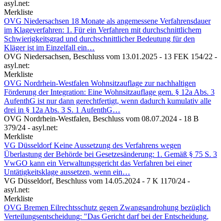
asyl.net:
Merkliste
OVG Niedersachsen
18 Monate als angemessene Verfahrensdauer
im Klageverfahren: 1. Für ein Verfahren mit durchschnittlichem
Schwierigkeitsgrad und durchschnittlicher Bedeutung für den
Kläger ist im Einzelfall ein…
OVG Niedersachsen,
Beschluss vom 13.01.2025 - 13 FEK 154/22
-
asyl.net:
Merkliste
OVG Nordrhein-Westfalen
Wohnsitzauflage zur nachhaltigen
Förderung der Integration: Eine Wohnsitzauflage gem. § 12a Abs. 3
AufenthG ist nur dann gerechtfertigt, wenn dadurch kumulativ alle
drei in § 12a Abs. 3 S. 1 AufenthG…
OVG Nordrhein-Westfalen,
Beschluss vom 08.07.2024 - 18 B
379/24
- asyl.net:
Merkliste
VG Düsseldorf
Keine Aussetzung des Verfahrens wegen
Überlastung der Behörde bei Gesetzesänderung: 1. Gemäß § 75 S. 3
VwGO kann ein Verwaltungsgericht das Verfahren bei einer
Untätigkeitsklage aussetzen, wenn ein…
VG Düsseldorf,
Beschluss vom 14.05.2024 - 7 K 1170/24
-
asyl.net:
Merkliste
OVG Bremen
Eilrechtsschutz gegen Zwangsandrohung bezüglich
Verteilungsentscheidung: "Das Gericht darf bei der Entscheidung,