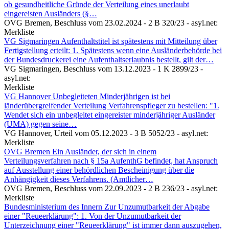
ob gesundheitliche Gründe der Verteilung eines unerlaubt
eingereisten Ausländers (§…
OVG Bremen,
Beschluss vom 23.02.2024 - 2 B 320/23
- asyl.net:
Merkliste
VG Sigmaringen
Aufenthaltstitel ist spätestens mit Mitteilung über
Fertigstellung erteilt: 1. Spätestens wenn eine Ausländerbehörde bei
der Bundesdruckerei eine Aufenthaltserlaubnis bestellt, gilt der…
VG Sigmaringen,
Beschluss vom 13.12.2023 - 1 K 2899/23
-
asyl.net:
Merkliste
VG Hannover
Unbegleiteten Minderjährigen ist bei
länderübergreifender Verteilung Verfahrenspfleger zu bestellen: "1.
Wendet sich ein unbegleitet eingereister minderjähriger Ausländer
(UMA) gegen seine…
VG Hannover,
Urteil vom 05.12.2023 - 3 B 5052/23
- asyl.net:
Merkliste
OVG Bremen
Ein Ausländer, der sich in einem
Verteilungsverfahren nach § 15a AufenthG befindet, hat Anspruch
auf Ausstellung einer behördlichen Bescheinigung über die
Anhängigkeit dieses Verfahrens. (Amtlicher…
OVG Bremen,
Beschluss vom 22.09.2023 - 2 B 236/23
- asyl.net:
Merkliste
Bundesministerium des Innern
Zur Unzumutbarkeit der Abgabe
einer "Reueerklärung": 1. Von der Unzumutbarkeit der
Unterzeichnung einer "Reueerklärung" ist immer dann auszugehen,