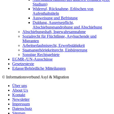
Studium)
Widerruf, Rücknahme, Erlöschen von
Aufenthaltstiteln
Ausweisung und Befristung
Duldung, Ausreisepflicht,
Abschiebungsandrohung und Abschiebung
Abschiebungshaft, Ingewahrsamnahme
Sozialrecht für Flüchtlinge, Asylsuchende und
Migranten
Arbeitserlaubnisrecht, Erwerbstätigkeit
Staatsangehörigkeitsrecht, Einbürgerung
Sonstige Rechtsgebiete
EGMR-/UN-Ausschüsse
Gesetzestexte
Erlasse/Behördliche Mitteilungen
© Informationsverbund Asyl & Migration
Über uns
About Us
Kontakt
Newsletter
Impressum
Datenschutz
Sitemap