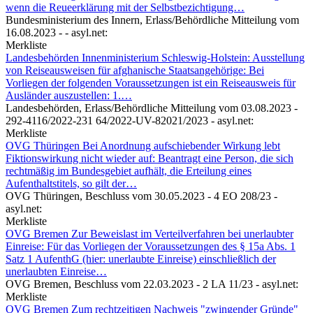
wenn die Reueerklärung mit der Selbstbezichtigung…
Bundesministerium des Innern,
Erlass/Behördliche Mitteilung vom
16.08.2023 -
- asyl.net:
Merkliste
Landesbehörden
Innenministerium Schleswig-Holstein: Ausstellung
von Reiseausweisen für afghanische Staatsangehörige: Bei
Vorliegen der folgenden Voraussetzungen ist ein Reiseausweis für
Ausländer auszustellen: 1.…
Landesbehörden,
Erlass/Behördliche Mitteilung vom 03.08.2023 -
292-4116/2022-231 64/2022-UV-82021/2023
- asyl.net:
Merkliste
OVG Thüringen
Bei Anordnung aufschiebender Wirkung lebt
Fiktionswirkung nicht wieder auf: Beantragt eine Person, die sich
rechtmäßig im Bundesgebiet aufhält, die Erteilung eines
Aufenthaltstitels, so gilt der…
OVG Thüringen,
Beschluss vom 30.05.2023 - 4 EO 208/23
-
asyl.net:
Merkliste
OVG Bremen
Zur Beweislast im Verteilverfahren bei unerlaubter
Einreise: Für das Vorliegen der Voraussetzungen des § 15a Abs. 1
Satz 1 AufenthG (hier: unerlaubte Einreise) einschließlich der
unerlaubten Einreise…
OVG Bremen,
Beschluss vom 22.03.2023 - 2 LA 11/23
- asyl.net:
Merkliste
OVG Bremen
Zum rechtzeitigen Nachweis "zwingender Gründe"